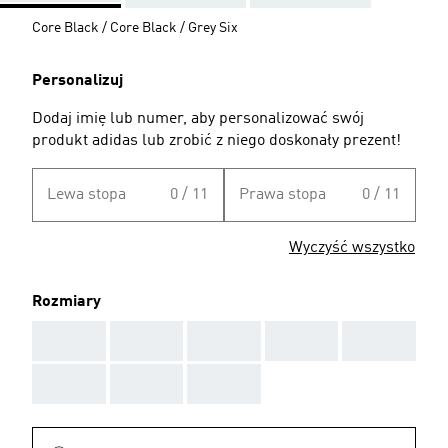
Core Black / Core Black / Grey Six
Personalizuj
Dodaj imię lub numer, aby personalizować swój
produkt adidas lub zrobić z niego doskonały prezent!
Lewa stopa
0 / 11
Prawa stopa
0 / 11
Wyczyść wszystko
Rozmiary
AAA
AAA
AAA
AAA
AAA
AAA
AAA
AAA