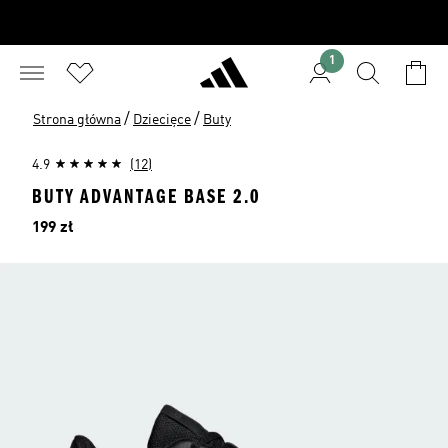
1
/
/
Strona główna
Dziecięce
Buty
4.9
(12)
BUTY ADVANTAGE BASE 2.0
Cena
199 zł