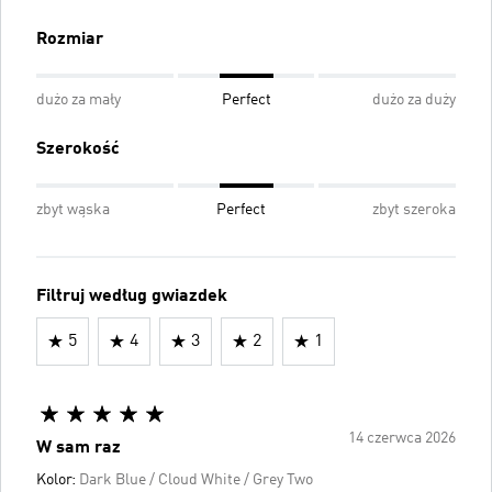
Rozmiar
dużo za mały
Perfect
dużo za duży
Szerokość
zbyt wąska
Perfect
zbyt szeroka
Filtruj według gwiazdek
5
4
3
2
1
14 czerwca 2026
W sam raz
Kolor:
Dark Blue / Cloud White / Grey Two