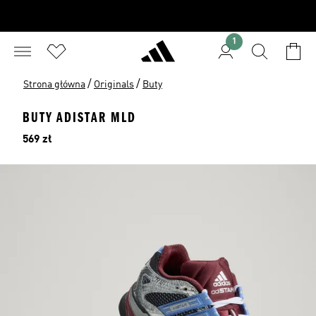
1
/
/
Strona główna
Originals
Buty
BUTY ADISTAR MLD
Cena
569 zł