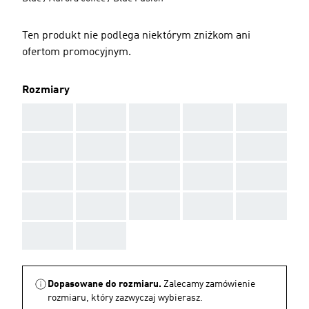
Ten produkt nie podlega niektórym zniżkom ani
ofertom promocyjnym.
Rozmiary
AAA
AAA
AAA
AAA
AAA
AAA
AAA
AAA
AAA
AAA
AAA
AAA
AAA
AAA
AAA
AAA
AAA
AAA
AAA
AAA
AAA
AAA
Dopasowane do rozmiaru.
Zalecamy zamówienie
rozmiaru, który zazwyczaj wybierasz.