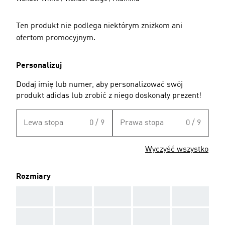
Ten produkt nie podlega niektórym zniżkom ani
ofertom promocyjnym.
Personalizuj
Dodaj imię lub numer, aby personalizować swój
produkt adidas lub zrobić z niego doskonały prezent!
Lewa stopa
0 / 9
Prawa stopa
0 / 9
Wyczyść wszystko
Rozmiary
AAA
AAA
AAA
AAA
AAA
AAA
AAA
AAA
AAA
AAA