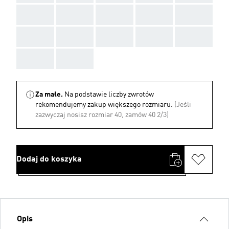
AAA
AAA
AAA
AAA
AAA
AAA
AAA
AAA
AAA
AAA
AAA
AAA
Za małe.
Na podstawie liczby zwrotów
rekomendujemy zakup większego rozmiaru.
(Jeśli
zazwyczaj nosisz rozmiar 40, zamów 40 2/3)
Dodaj do koszyka
Opis