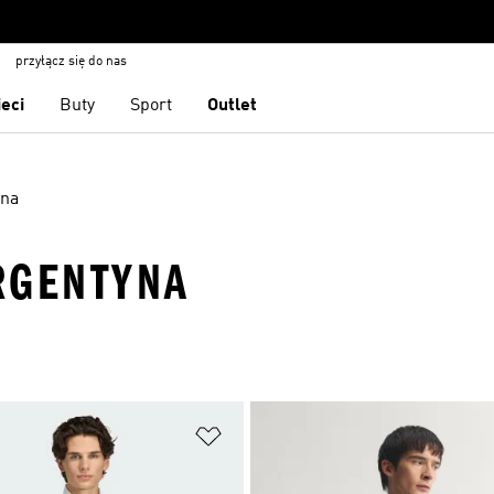
przyłącz się do nas
ieci
Buty
Sport
Outlet
yna
RGENTYNA
 życzeń
Dodaj do listy życzeń