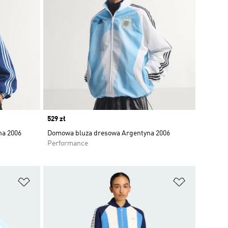
Price
529 zł
na 2006
Domowa bluza dresowa Argentyna 2006
Performance
Dodaj do listy życzeń
Dodaj do li