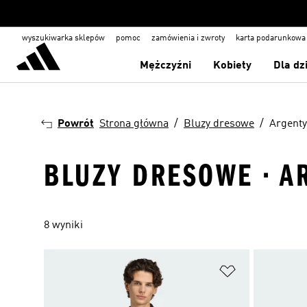
wyszukiwarka sklepów
pomoc
zamówienia i zwroty
karta podarunkowa
Mężczyźni
Kobiety
Dla dz
Powrót
Strona główna
Bluzy dresowe
Argent
BLUZY DRESOWE · A
8 wyniki
Dodaj do listy