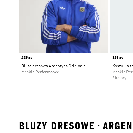
Price
439 zł
Price
329 zł
Bluza dresowa Argentyna Originals
Koszulka t
Męskie Performance
Męskie Pe
2 kolory
BLUZY DRESOWE • ARGEN