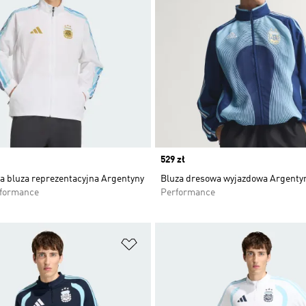
Price
529 zł
 bluza reprezentacyjna Argentyny
Bluza dresowa wyjazdowa Argenty
rformance
Performance
 życzeń
Dodaj do listy życzeń