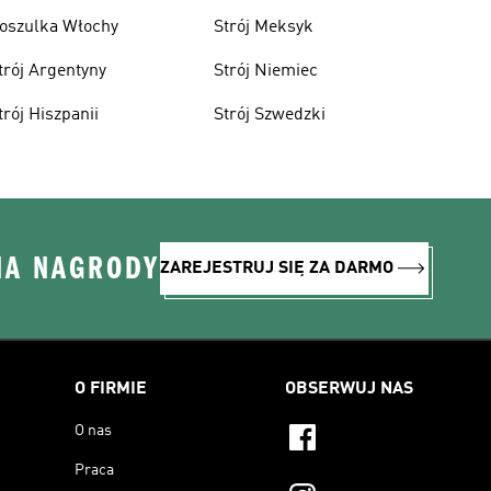
oszulka Włochy
Strój Meksyk
trój Argentyny
Strój Niemiec
trój Hiszpanii
Strój Szwedzki
NA NAGRODY
ZAREJESTRUJ SIĘ ZA DARMO
O FIRMIE
OBSERWUJ NAS
O nas
Praca