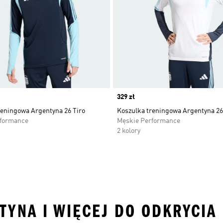
Price
329 zł
reningowa Argentyna 26 Tiro
Koszulka treningowa Argentyna 26
rformance
Męskie Performance
2 kolory
TYNA I WIĘCEJ DO ODKRYCIA