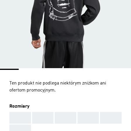
Ten produkt nie podlega niektórym zniżkom ani
ofertom promocyjnym.
Rozmiary
AAA
AAA
AAA
AAA
AAA
AAA