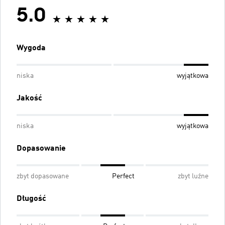
5.0
Wygoda
niska
wyjątkowa
Jakość
niska
wyjątkowa
Dopasowanie
zbyt dopasowane
Perfect
zbyt luźne
Długość