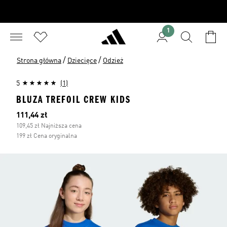
1
/
/
Strona główna
Dziecięce
Odzież
5
(1)
BLUZA TREFOIL CREW KIDS
Bieżąca cena
111,44 zł
109,45 zł Najniższa cena
199 zł Cena oryginalna