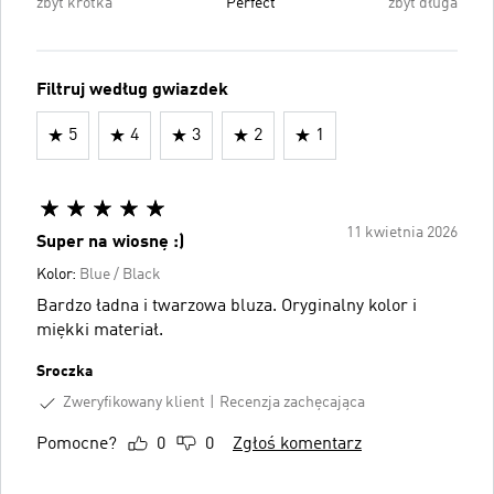
zbyt krótka
Perfect
zbyt długa
Filtruj według gwiazdek
5
4
3
2
1
11 kwietnia 2026
Super na wiosnę :)
Kolor:
Blue / Black
Bardzo ładna i twarzowa bluza. Oryginalny kolor i
miękki materiał.
Sroczka
Zweryfikowany klient
Recenzja zachęcająca
Pomocne?
0
0
Zgłoś komentarz