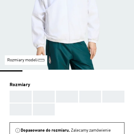
Rozmiary modeli
Rozmiary
AAA
AAA
AAA
AAA
AAA
AAA
AAA
Dopasowane do rozmiaru.
Zalecamy zamówienie