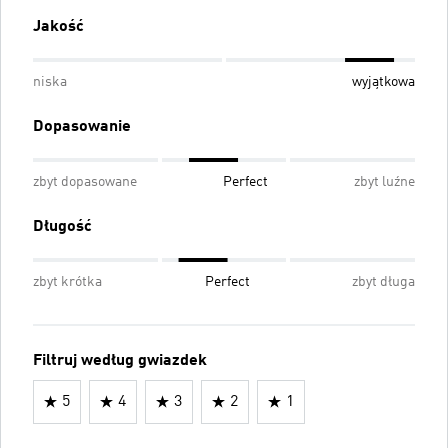
Jakość
niska
wyjątkowa
Dopasowanie
zbyt dopasowane
Perfect
zbyt luźne
Długość
zbyt krótka
Perfect
zbyt długa
Filtruj według gwiazdek
5
4
3
2
1