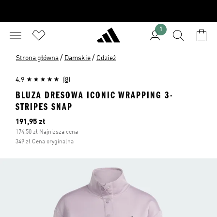
1
/
/
Strona główna
Damskie
Odzież
4.9
(8)
BLUZA DRESOWA ICONIC WRAPPING 3-
STRIPES SNAP
Bieżąca cena
191,95 zł
174,50 zł Najniższa cena
349 zł Cena oryginalna