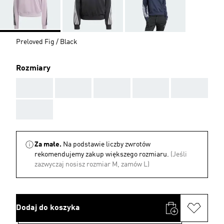
Preloved Fig / Black
Rozmiary
AAA
AAA
AAA
AAA
AAA
AAA
Za małe.
Na podstawie liczby zwrotów
rekomendujemy zakup większego rozmiaru.
(Jeśli
zazwyczaj nosisz rozmiar M, zamów L)
Dodaj do koszyka