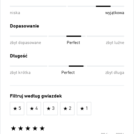
niska
wyjątkowa
Dopasowanie
zbyt dopasowane
Perfect
zbyt luźne
Długość
zbyt krótka
Perfect
zbyt długa
Filtruj według gwiazdek
5
4
3
2
1