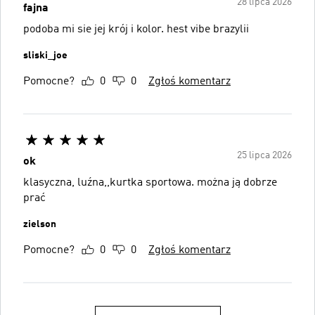
28 lipca 2026
fajna
podoba mi sie jej krój i kolor. hest vibe brazylii
sliski_joe
Pomocne?
0
0
Zgłoś komentarz
25 lipca 2026
ok
klasyczna, luźna,,kurtka sportowa. można ją dobrze
prać
zielson
Pomocne?
0
0
Zgłoś komentarz