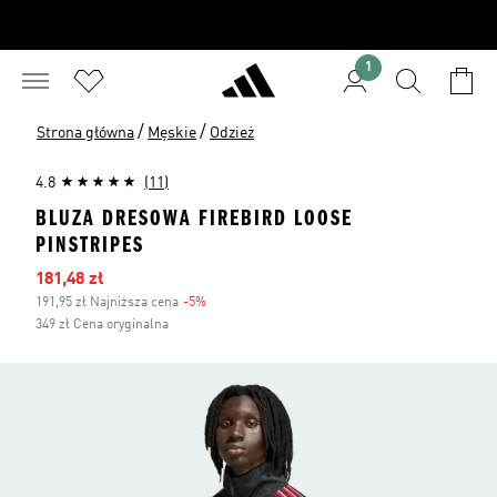
1
/
/
Strona główna
Męskie
Odzież
4.8
(11)
BLUZA DRESOWA FIREBIRD LOOSE
PINSTRIPES
Ceny na wyprzedaży
181,48 zł
191,95 zł Najniższa cena
-5%
Zniżka
349 zł Cena oryginalna