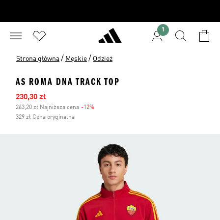
1
/
/
Strona główna
Męskie
Odzież
AS ROMA DNA TRACK TOP
Ceny na wyprzedaży
230,30 zł
263,20 zł Najniższa cena
-12%
Zniżka
329 zł Cena oryginalna