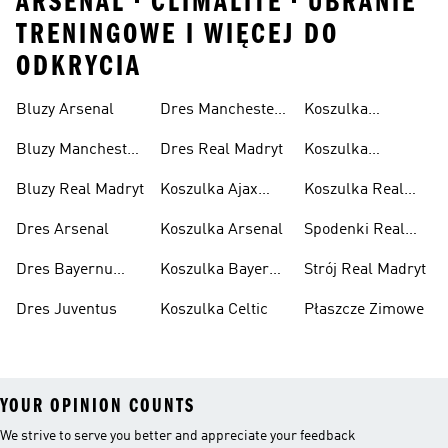
ARSENAL • CLIMALITE • UBRANIE
TRENINGOWE I WIĘCEJ DO
ODKRYCIA
Bluzy Arsenal
Dres Manchester
Koszulka
United
Juventus
Bluzy Manchester
Dres Real Madryt
Koszulka
United
Manchester
Bluzy Real Madryt
Koszulka Ajax
Koszulka Real
United
Amsterdam
Madryt
Dres Arsenal
Koszulka Arsenal
Spodenki Real
Madryt
Dres Bayernu
Koszulka Bayernu
Strój Real Madryt
Monachium
Monachium
Dres Juventus
Koszulka Celtic
Płaszcze Zimowe
YOUR OPINION COUNTS
We strive to serve you better and appreciate your feedback