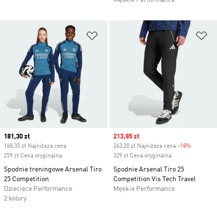
Męskie Performance
Dodaj do listy życzeń
Do
Current price
181,30 zł
Sale price
213,85 zł
168,35 zł Najniższa cena
263,20 zł Najniższa cena
-18%
Discount
259 zł Cena oryginalna
329 zł Cena oryginalna
Spodnie treningowe Arsenal Tiro
Spodnie Arsenal Tiro 25
25 Competition
Competition Vis Tech Travel
Dziecięce Performance
Męskie Performance
2 kolory