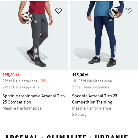
Dodaj do listy życzeń
Do
Sale price
195,30 zł
Current price
195,30 zł
279 zł Najniższa cena
-30%
Discount
181,35 zł Najniższa cena
279 zł Cena oryginalna
279 zł Cena oryginalna
Spodnie treningowe Arsenal Tiro
Spodnie Arsenal Tiro 25
25 Competition
Competition Training
Męskie Performance
Męskie Performance
2 kolory