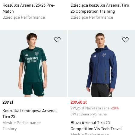
Koszulka Arsenal 25/26 Pre-
Dziecięca koszulka Arsenal Tiro
Match
25 Competition Training
Dziecięce Performance
Dziecięce Performance
Dodaj do listy życzeń
Do
Price
239 zł
Sale price
239,40 zł
299,25 zł Najniższa cena
-20%
Discount
Koszulka treningowa Arsenal
399 zł Cena oryginalna
Tiro 25
Męskie Performance
Bluza Arsenal Tiro 25
2 kolory
Competition Vis Tech Travel