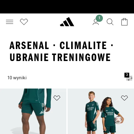
1
ARSENAL · CLIMALITE ·
UBRANIE TRENINGOWE
3
10 wyniki
Dodaj do listy życzeń
Do