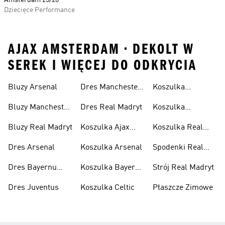
Amsterdam 25/26
Dziecięce Performance
AJAX AMSTERDAM • DEKOLT W
SEREK I WIĘCEJ DO ODKRYCIA
Bluzy Arsenal
Dres Manchester
Koszulka
United
Juventus
Bluzy Manchester
Dres Real Madryt
Koszulka
United
Manchester
Bluzy Real Madryt
Koszulka Ajax
Koszulka Real
United
Amsterdam
Madryt
Dres Arsenal
Koszulka Arsenal
Spodenki Real
Madryt
Dres Bayernu
Koszulka Bayernu
Strój Real Madryt
Monachium
Monachium
Dres Juventus
Koszulka Celtic
Płaszcze Zimowe