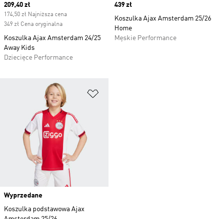
Current price
209,40 zł
Price
439 zł
174,50 zł Najniższa cena
Koszulka Ajax Amsterdam 25/26
349 zł Cena oryginalna
Home
Koszulka Ajax Amsterdam 24/25
Męskie Performance
Away Kids
Dziecięce Performance
Dodaj do listy życzeń
Wyprzedane
Koszulka podstawowa Ajax