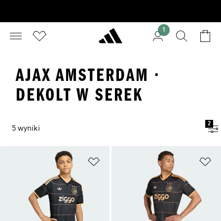
1
AJAX AMSTERDAM ·
DEKOLT W SEREK
2
5 wyniki
Dodaj do listy życzeń
Do