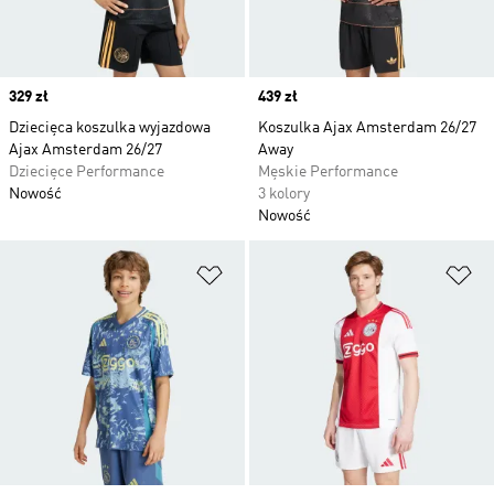
Price
329 zł
Price
439 zł
Dziecięca koszulka wyjazdowa
Koszulka Ajax Amsterdam 26/27
Ajax Amsterdam 26/27
Away
Dziecięce Performance
Męskie Performance
Nowość
3 kolory
Nowość
Dodaj do listy życzeń
Do