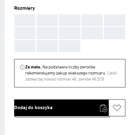
Rozmiary
AAA
AAA
AAA
AAA
AAA
AAA
AAA
AAA
AAA
AAA
AAA
AAA
AAA
Za małe.
Na podstawie liczby zwrotów
rekomendujemy zakup większego rozmiaru.
(Jeśli
zazwyczaj nosisz rozmiar 40, zamów 40 2/3)
Dodaj do koszyka