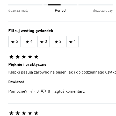
dużo za mały
Perfect
dużo za duży
Filtruj według gwiazdek
5
4
3
2
1
Pięknie i praktyczne
Klapki pasują zarówno na basen jak i do codziennego użytk
Dawidzed
Pomocne?
0
0
Zgłoś komentarz