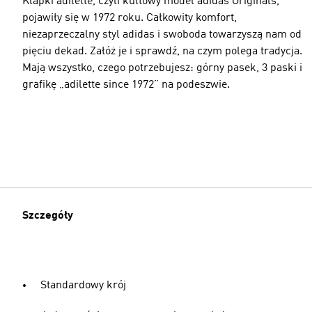
Klapki adilette, czyli kultowy model adidas Originals,
pojawiły się w 1972 roku. Całkowity komfort,
niezaprzeczalny styl adidas i swoboda towarzyszą nam od
pięciu dekad. Załóż je i sprawdź, na czym polega tradycja.
Mają wszystko, czego potrzebujesz: górny pasek, 3 paski i
grafikę „adilette since 1972” na podeszwie.
Szczegóły
Standardowy krój