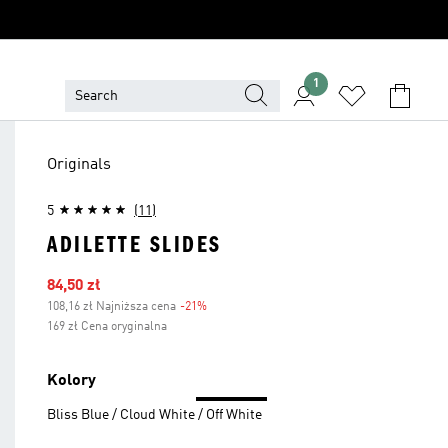
1
Originals
5
(11)
ADILETTE SLIDES
Ceny na wyprzedaży
84,50 zł
108,16 zł Najniższa cena
-21%
Zniżka
169 zł Cena oryginalna
Kolory
Bliss Blue / Cloud White / Off White