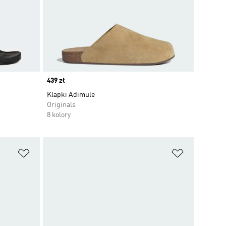
Price
439 zł
Klapki Adimule
Originals
8 kolory
Dodaj do listy życzeń
Dodaj do li