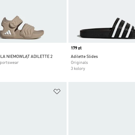
Price
179 zł
LA NIEMOWLĄT ADILETTE 2
Adilette Slides
Sportswear
Originals
3 kolory
 życzeń
Dodaj do listy życzeń