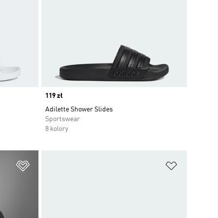
Price
119 zł
Adilette Shower Slides
Sportswear
8 kolory
Dodaj do listy życzeń
Dodaj do li