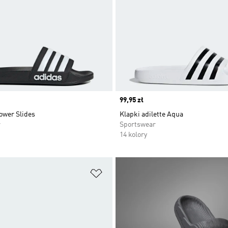
Price
99,95 zł
ower Slides
Klapki adilette Aqua
r
Sportswear
14 kolory
 życzeń
Dodaj do listy życzeń