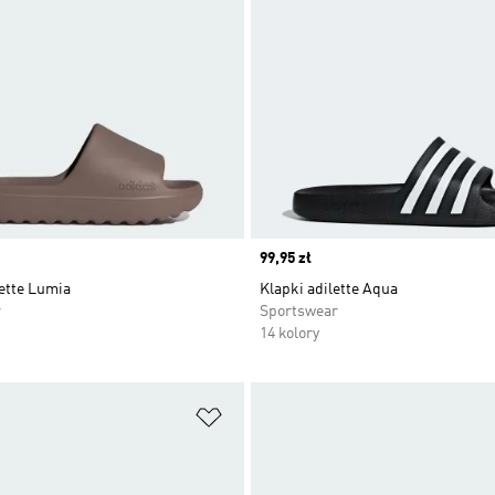
Price
99,95 zł
ette Lumia
Klapki adilette Aqua
r
Sportswear
14 kolory
 życzeń
Dodaj do listy życzeń