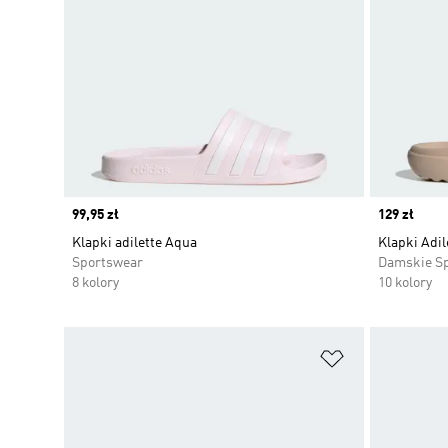
Price
99,95 zł
Price
129 zł
Klapki adilette Aqua
Klapki Adil
Sportswear
Damskie S
8 kolory
10 kolory
Dodaj do listy