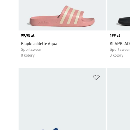
Price
99,95 zł
Price
199 zł
Klapki adilette Aqua
KLAPKI AD
Sportswear
Sportswea
8 kolory
3 kolory
Dodaj do listy