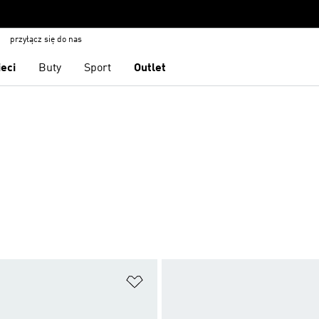
przyłącz się do nas
ieci
Buty
Sport
Outlet
 życzeń
Dodaj do listy życzeń