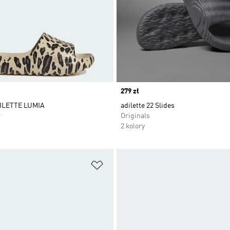
Price
279 zł
ILETTE LUMIA
adilette 22 Slides
r
Originals
2 kolory
 życzeń
Dodaj do listy życzeń