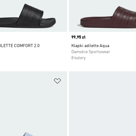
Price
99,95 zł
ILETTE COMFORT 2.0
Klapki adilette Aqua
r
Damskie Sportswear
8 kolory
 życzeń
Dodaj do listy życzeń