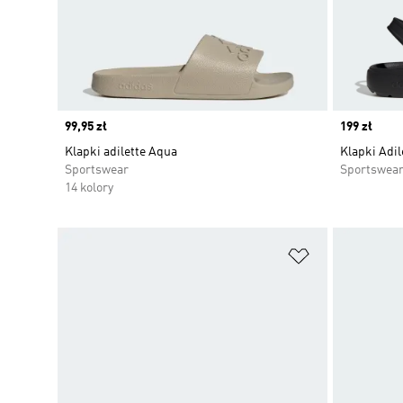
Price
99,95 zł
Price
199 zł
Klapki adilette Aqua
Klapki Adil
Sportswear
Sportswea
14 kolory
Dodaj do listy