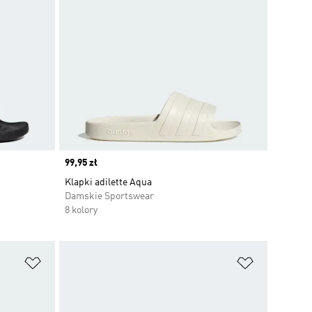
Price
99,95 zł
Klapki adilette Aqua
Damskie Sportswear
8 kolory
Dodaj do listy życzeń
Dodaj do li