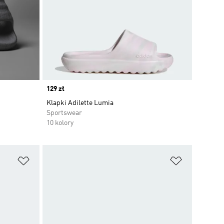
Price
129 zł
Klapki Adilette Lumia
Sportswear
10 kolory
Dodaj do listy życzeń
Dodaj do li