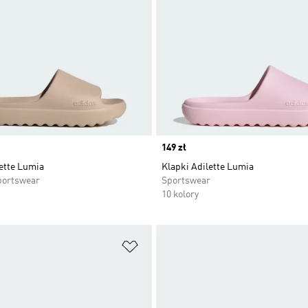
Price
149 zł
ette Lumia
Klapki Adilette Lumia
portswear
Sportswear
10 kolory
 życzeń
Dodaj do listy życzeń