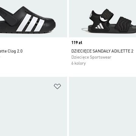
Price
119 zł
ette Clog 2.0
DZIECIĘCE SANDAŁY ADILETTE 2
r
Dziecięce Sportswear
6 kolory
 życzeń
Dodaj do listy życzeń