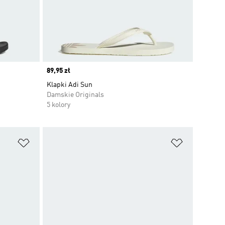
Price
89,95 zł
Klapki Adi Sun
Damskie Originals
5 kolory
Dodaj do listy życzeń
Dodaj do li