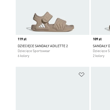
Price
119 zł
Price
109 zł
DZIECIĘCE SANDAŁY ADILETTE 2
SANDAŁY D
Dziecięce Sportswear
Dziecięce 
6 kolory
2 kolory
Dodaj do listy