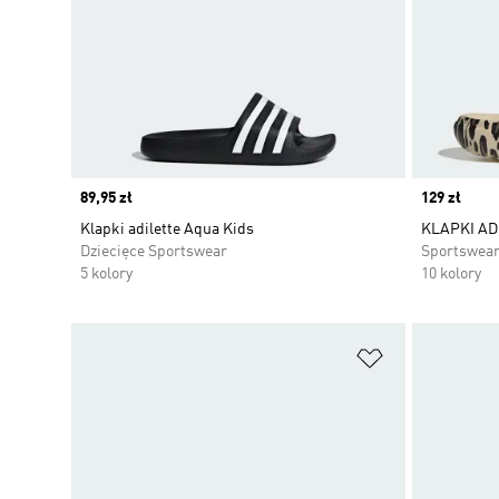
Price
89,95 zł
Price
129 zł
Klapki adilette Aqua Kids
KLAPKI AD
Dziecięce Sportswear
Sportswea
5 kolory
10 kolory
Dodaj do listy