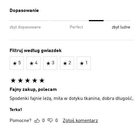
Dopasowanie
zbyt dopasowane
Perfect
zbyt luźne
Filtruj według gwiazdek
5
4
3
2
1
Fajny zakup, polecam
Spodenki fajnie leżą, miła w dotyku tkanina, dobra długość
Terka1
Pomocne?
0
0
Zgłoś komentarz