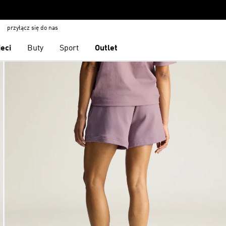
przyłącz się do nas
ieci
Buty
Sport
Outlet