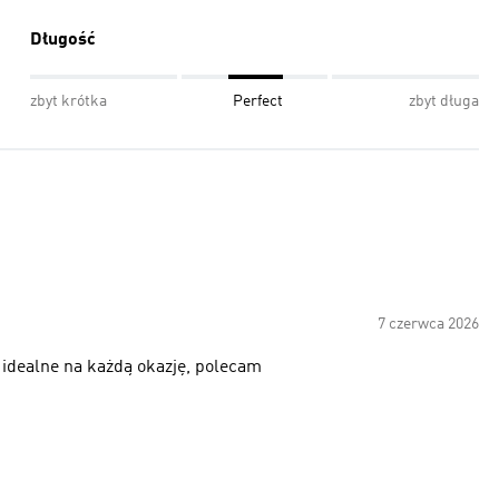
Długość
zbyt krótka
Perfect
zbyt długa
7 czerwca 2026
, idealne na każdą okazję, polecam