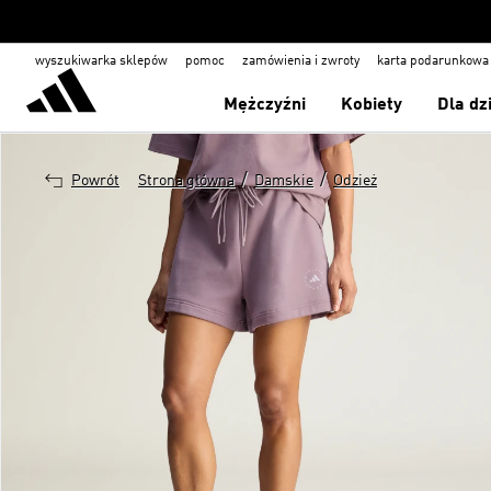
wyszukiwarka sklepów
pomoc
zamówienia i zwroty
karta podarunkowa
Mężczyźni
Kobiety
Dla dz
/
/
Powrót
Strona główna
Damskie
Odzież