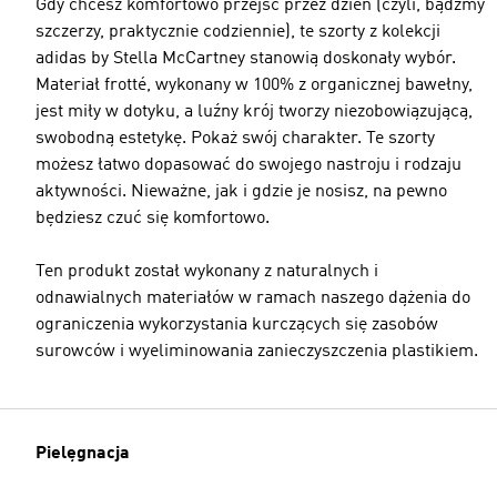
Gdy chcesz komfortowo przejść przez dzień (czyli, bądźmy
szczerzy, praktycznie codziennie), te szorty z kolekcji
adidas by Stella McCartney stanowią doskonały wybór.
Materiał frotté, wykonany w 100% z organicznej bawełny,
jest miły w dotyku, a luźny krój tworzy niezobowiązującą,
swobodną estetykę. Pokaż swój charakter. Te szorty
możesz łatwo dopasować do swojego nastroju i rodzaju
aktywności. Nieważne, jak i gdzie je nosisz, na pewno
będziesz czuć się komfortowo.
Ten produkt został wykonany z naturalnych i
odnawialnych materiałów w ramach naszego dążenia do
ograniczenia wykorzystania kurczących się zasobów
surowców i wyeliminowania zanieczyszczenia plastikiem.
Pielęgnacja