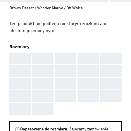
Brown Desert / Wonder Mauve / Off White
Ten produkt nie podlega niektórym zniżkom ani
ofertom promocyjnym.
Rozmiary
AAA
AAA
AAA
AAA
AAA
AAA
AAA
AAA
AAA
AAA
AAA
AAA
AAA
AAA
AAA
AAA
AAA
AAA
AAA
AAA
AAA
AAA
Dopasowane do rozmiaru.
Zalecamy zamówienie