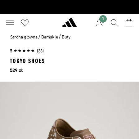
1
/
/
Strona główna
Damskie
Buty
5
(33)
TOKYO SHOES
Cena
529 zł