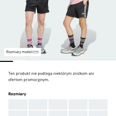
Rozmiary modeli
Ten produkt nie podlega niektórym zniżkom ani
ofertom promocyjnym.
Rozmiary
AAA
AAA
AAA
AAA
AAA
AAA
AAA
AAA
AAA
AAA