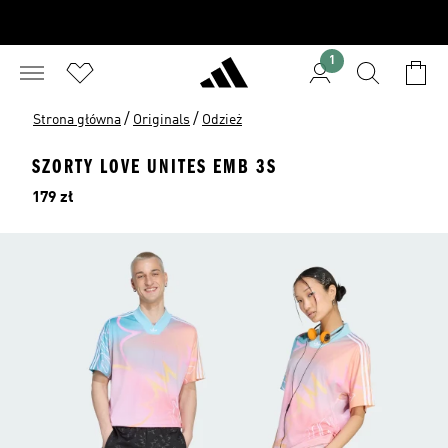
1
/
/
Strona główna
Originals
Odzież
SZORTY LOVE UNITES EMB 3S
Cena
179 zł