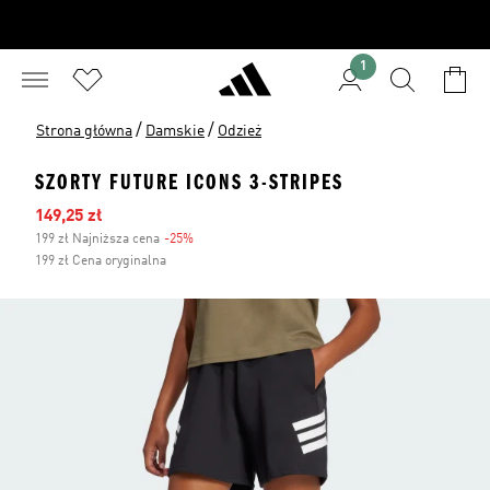
1
/
/
Strona główna
Damskie
Odzież
SZORTY FUTURE ICONS 3-STRIPES
Ceny na wyprzedaży
149,25 zł
199 zł Najniższa cena
-25%
Zniżka
199 zł Cena oryginalna