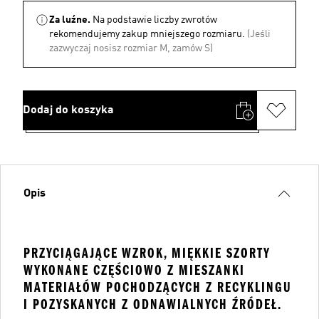
Za luźne.
Na podstawie liczby zwrotów
rekomendujemy zakup mniejszego rozmiaru.
(Jeśli
zazwyczaj nosisz rozmiar M, zamów S)
Dodaj do koszyka
Opis
PRZYCIĄGAJĄCE WZROK, MIĘKKIE SZORTY
WYKONANE CZĘŚCIOWO Z MIESZANKI
MATERIAŁÓW POCHODZĄCYCH Z RECYKLINGU
I POZYSKANYCH Z ODNAWIALNYCH ŹRÓDEŁ.