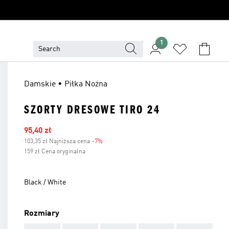
1
Damskie • Piłka Nożna
SZORTY DRESOWE TIRO 24
Ceny na wyprzedaży
95,40 zł
103,35 zł Najniższa cena
-7%
Zniżka
159 zł Cena oryginalna
Black / White
Rozmiary