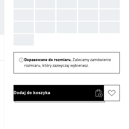
AAA
AAA
AAA
AAA
AAA
AAA
AAA
AAA
AAA
AAA
AAA
AAA
AAA
AAA
AAA
AAA
Dopasowane do rozmiaru.
Zalecamy zamówienie
rozmiaru, który zazwyczaj wybierasz.
Dodaj do koszyka