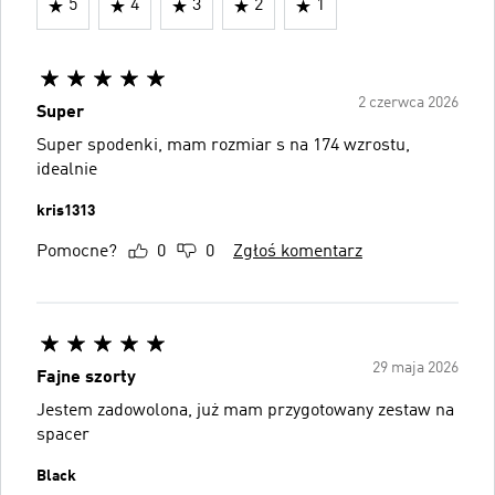
5
4
3
2
1
2 czerwca 2026
Super
Super spodenki, mam rozmiar s na 174 wzrostu,
idealnie
kris1313
Pomocne?
0
0
Zgłoś komentarz
29 maja 2026
Fajne szorty
Jestem zadowolona, już mam przygotowany zestaw na
spacer
Black