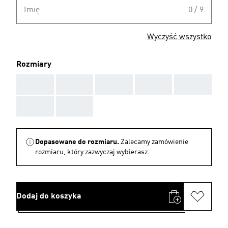
Imię
0 / 9
Wyczyść wszystko
Rozmiary
AAA
AAA
AAA
AAA
AAA
AAA
AAA
Dopasowane do rozmiaru.
Zalecamy zamówienie
rozmiaru, który zazwyczaj wybierasz.
Dodaj do koszyka