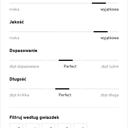
niska
wyjątkowa
Jakość
niska
wyjątkowa
Dopasowanie
zbyt dopasowane
Perfect
zbyt luźne
Długość
zbyt krótka
Perfect
zbyt długa
Filtruj według gwiazdek