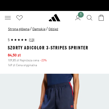
1
/
/
Strona główna
Damskie
Odzież
5
(13)
SZORTY ADICOLOR 3-STRIPES SPRINTER
Ceny na wyprzedaży
84,50 zł
109,85 zł Najniższa cena
-23%
Zniżka
169 zł Cena oryginalna