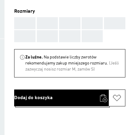
Rozmiary
AAA
AAA
AAA
AAA
AAA
AAA
AAA
AAA
AAA
Za luźne.
Na podstawie liczby zwrotów
rekomendujemy zakup mniejszego rozmiaru.
(Jeśli
zazwyczaj nosisz rozmiar M, zamów S)
Dodaj do koszyka