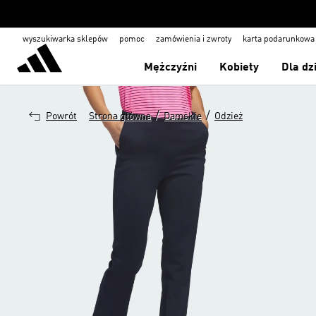
wyszukiwarka sklepów
pomoc
zamówienia i zwroty
karta podarunkowa
Mężczyźni
Kobiety
Dla dz
/
/
Powrót
Strona główna
Damskie
Odzież