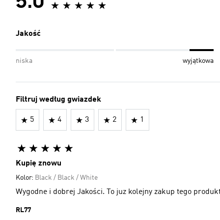
5.0
Jakość
niska
wyjątkowa
Filtruj według gwiazdek
5
4
3
2
1
Kupię znowu
Kolor:
Black / Black / White
Wygodne i dobrej Jakości. To juz kolejny zakup tego produ
RL77