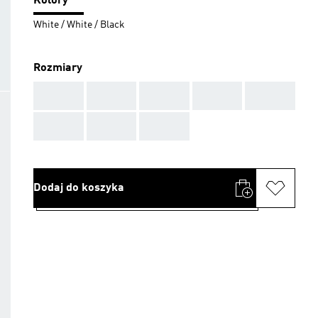
Kolory
White / White / Black
Rozmiary
AAA
AAA
AAA
AAA
AAA
AAA
AAA
AAA
Dodaj do koszyka