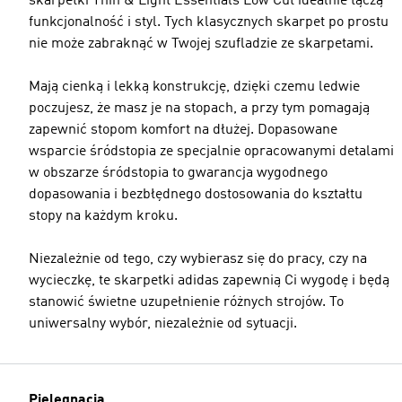
skarpetki Thin & Light Essentials Low Cut idealnie łączą
funkcjonalność i styl. Tych klasycznych skarpet po prostu
nie może zabraknąć w Twojej szufladzie ze skarpetami.
Mają cienką i lekką konstrukcję, dzięki czemu ledwie
poczujesz, że masz je na stopach, a przy tym pomagają
zapewnić stopom komfort na dłużej. Dopasowane
wsparcie śródstopia ze specjalnie opracowanymi detalami
w obszarze śródstopia to gwarancja wygodnego
dopasowania i bezbłędnego dostosowania do kształtu
stopy na każdym kroku.
Niezależnie od tego, czy wybierasz się do pracy, czy na
wycieczkę, te skarpetki adidas zapewnią Ci wygodę i będą
stanowić świetne uzupełnienie różnych strojów. To
uniwersalny wybór, niezależnie od sytuacji.
Pielęgnacja