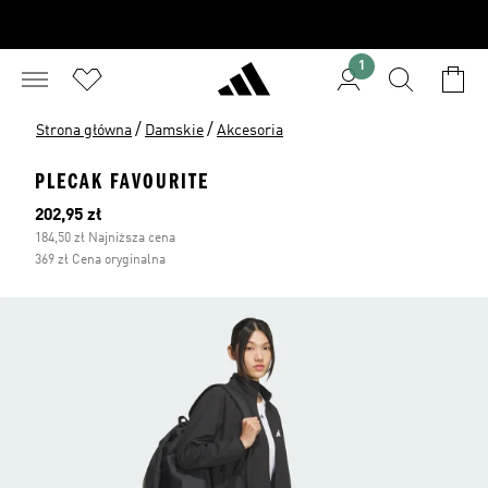
1
/
/
Strona główna
Damskie
Akcesoria
PLECAK FAVOURITE
Bieżąca cena
202,95 zł
184,50 zł Najniższa cena
369 zł Cena oryginalna