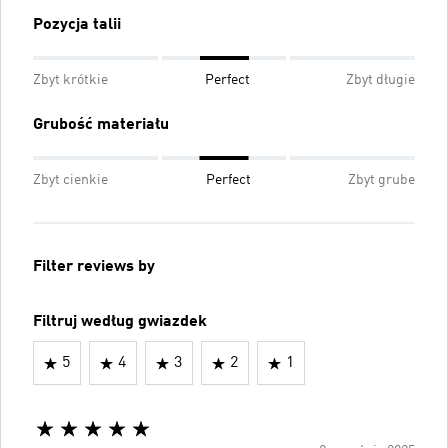
Pozycja talii
Zbyt krótkie
Perfect
Zbyt długie
Grubość materiału
Zbyt cienkie
Perfect
Zbyt grube
Filter reviews by
Filtruj według gwiazdek
5
4
3
2
1