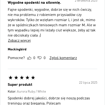
2 września 2025
Wygodne spodenki na siłownię.
Fajne spodenki, wygodne, dobrze się w nich ćwiczy,
nie ma problemu z robieniem przysiadów czy
wykroków. Tylko że wzięłam rozmiar L i jest ok, mimo
że w spódniczkach tenisowych mam rozmiar M. Ale w
tym wypadku lepiej mi leżały ciut większe, żeby aż tak
nie obciskaly ciała ;)
Zobacz więcej
Mockingbird
Pomocne?
0
0
Zgłoś komentarz
22 lipca 2025
Super produkt
Kolor:
Aurora Ruby / White
Spodenki dobrej jakości, dobrze się noszą podczas
treningu oraz biegania. Polecam