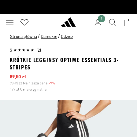
1
/
/
Strona główna
Damskie
Odzież
5
(2)
KRÓTKIE LEGGINSY OPTIME ESSENTIALS 3-
STRIPES
Ceny na wyprzedaży
89,50 zł
98,45 zł Najniższa cena
-9%
Zniżka
179 zł Cena oryginalna