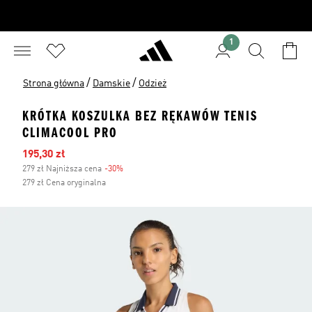
1
/
/
Strona główna
Damskie
Odzież
KRÓTKA KOSZULKA BEZ RĘKAWÓW TENIS
CLIMACOOL PRO
Ceny na wyprzedaży
195,30 zł
279 zł Najniższa cena
-30%
Zniżka
279 zł Cena oryginalna