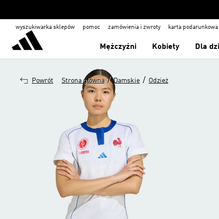
wyszukiwarka sklepów
pomoc
zamówienia i zwroty
karta podarunkowa
Mężczyźni
Kobiety
Dla dz
/
/
Powrót
Strona główna
Damskie
Odzież