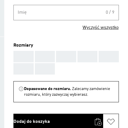
Imię
0 / 9
Wyczyść wszystko
Rozmiary
AAA
AAA
AAA
AAA
AAA
AAA
AAA
Dopasowane do rozmiaru.
Zalecamy zamówienie
rozmiaru, który zazwyczaj wybierasz.
Dodaj do koszyka