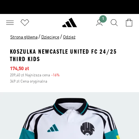
1
/
/
Strona główna
Dziecięce
Odzież
KOSZULKA NEWCASTLE UNITED FC 24/25
THIRD KIDS
Ceny na wyprzedaży
174,50 zł
209,40 zł Najniższa cena
-16%
Zniżka
349 zł Cena oryginalna