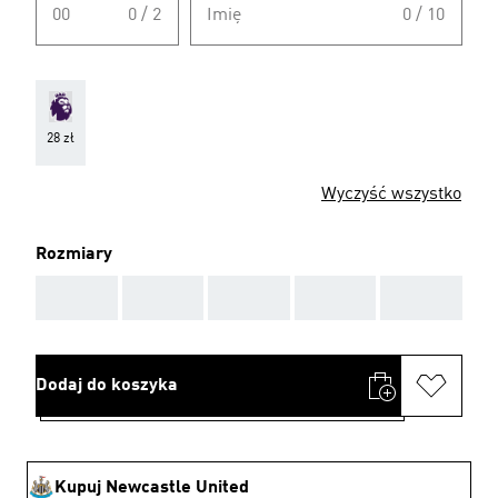
00
0 / 2
Imię
0 / 10
28 zł
Wyczyść wszystko
Rozmiary
AAA
AAA
AAA
AAA
AAA
Dodaj do koszyka
Kupuj Newcastle United