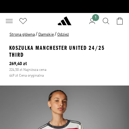
1
/
/
Strona główna
Damskie
Odzież
KOSZULKA MANCHESTER UNITED 24/25
THIRD
Bieżąca cena
269,40 zł
224,50 zł Najniższa cena
449 zł Cena oryginalna