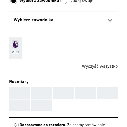
Wybierz zawodnika
Dodaj swoje
Wybierz zawodnika
28 zł
Wyczyść wszystko
Rozmiary
AAA
AAA
AAA
AAA
AAA
AAA
AAA
Dopasowane do rozmiaru.
Zalecamy zamówienie