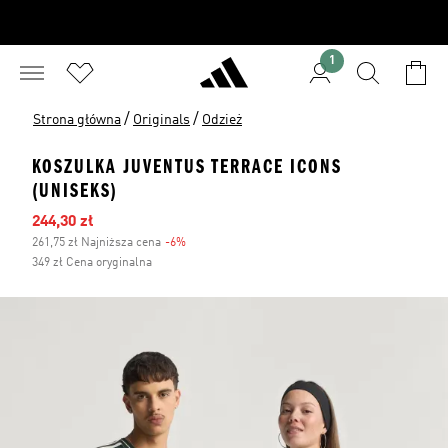
1
/
/
Strona główna
Originals
Odzież
KOSZULKA JUVENTUS TERRACE ICONS
(UNISEKS)
Ceny na wyprzedaży
244,30 zł
261,75 zł Najniższa cena
-6%
Zniżka
349 zł Cena oryginalna