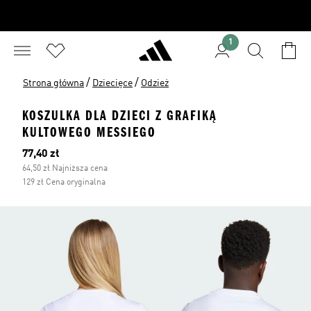
1
/
/
Strona główna
Dziecięce
Odzież
KOSZULKA DLA DZIECI Z GRAFIKĄ
KULTOWEGO MESSIEGO
Bieżąca cena
77,40 zł
64,50 zł Najniższa cena
129 zł Cena oryginalna