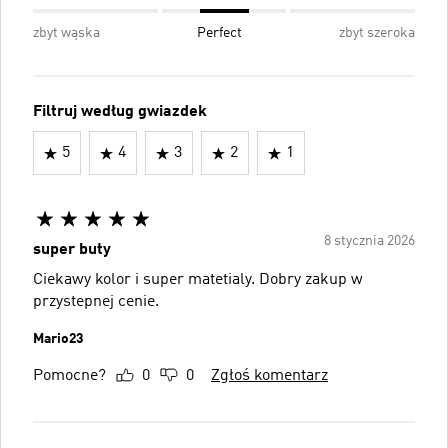
zbyt wąska
Perfect
zbyt szeroka
Filtruj według gwiazdek
5
4
3
2
1
8 stycznia 2026
super buty
Ciekawy kolor i super matetialy. Dobry zakup w
przystepnej cenie.
Mario23
Pomocne?
0
0
Zgłoś komentarz