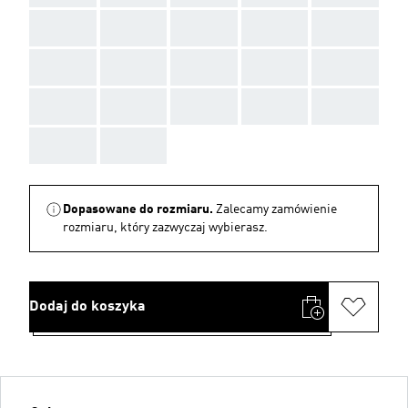
AAA
AAA
AAA
AAA
AAA
AAA
AAA
AAA
AAA
AAA
AAA
AAA
AAA
AAA
AAA
AAA
AAA
Dopasowane do rozmiaru.
Zalecamy zamówienie
rozmiaru, który zazwyczaj wybierasz.
Dodaj do koszyka