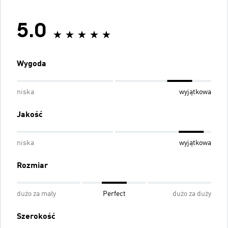
5.0
Wygoda
niska
wyjątkowa
Jakość
niska
wyjątkowa
Rozmiar
dużo za mały
Perfect
dużo za duży
Szerokość