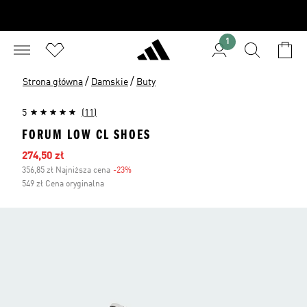
1
/
/
Strona główna
Damskie
Buty
5
(11)
FORUM LOW CL SHOES
Ceny na wyprzedaży
274,50 zł
356,85 zł Najniższa cena
-23%
Zniżka
549 zł Cena oryginalna