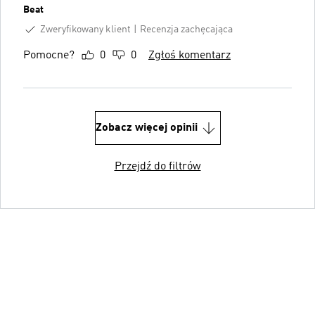
Beat
Zweryfikowany klient
Recenzja zachęcająca
Pomocne?
0
0
Zgłoś komentarz
Zobacz więcej opinii
Przejdź do filtrów