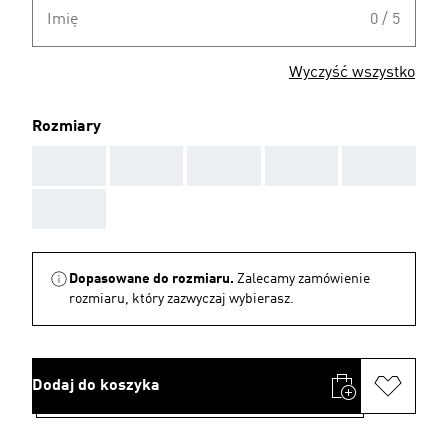
Imię
0 / 5
Wyczyść wszystko
Rozmiary
AAA
AAA
AAA
AAA
AAA
AAA
Dopasowane do rozmiaru.
Zalecamy zamówienie
rozmiaru, który zazwyczaj wybierasz.
Dodaj do koszyka