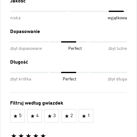
Jakość
niska
wyjątkowa
Dopasowanie
zbyt dopasowane
Perfect
zbyt luźne
Długość
zbyt krótka
Perfect
zbyt długa
Filtruj według gwiazdek
5
4
3
2
1