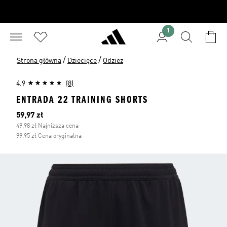
1
/
/
Strona główna
Dziecięce
Odzież
4.9
(8)
ENTRADA 22 TRAINING SHORTS
Bieżąca cena
59,97 zł
49,98 zł Najniższa cena
99,95 zł Cena oryginalna