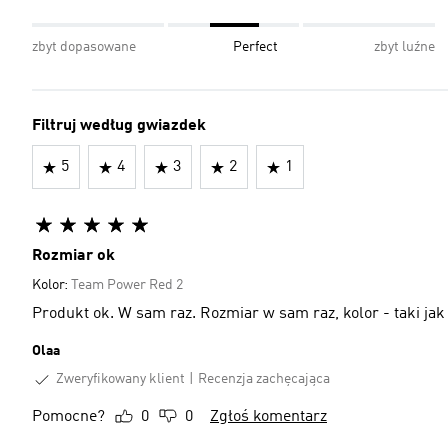
zbyt dopasowane
Perfect
zbyt luźne
Filtruj według gwiazdek
5
4
3
2
1
Rozmiar ok
Kolor:
Team Power Red 2
Produkt ok. W sam raz. Rozmiar w sam raz, kolor - taki jak 
Olaa
Zweryfikowany klient
Recenzja zachęcająca
Pomocne?
0
0
Zgłoś komentarz