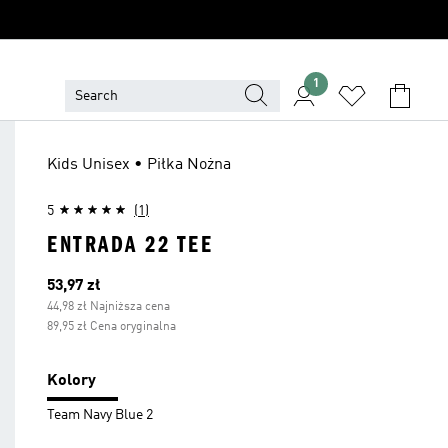
1
Kids Unisex • Piłka Nożna
5
(1)
ENTRADA 22 TEE
Bieżąca cena
53,97 zł
44,98 zł Najniższa cena
89,95 zł Cena oryginalna
Kolory
Team Navy Blue 2