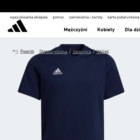
wyszukiwarka sklepów
pomoc
zamówienia i zwroty
karta podarunkowa
Mężczyźni
Kobiety
Dla dz
/
/
Powrót
Strona główna
Dziecięce
Odzież