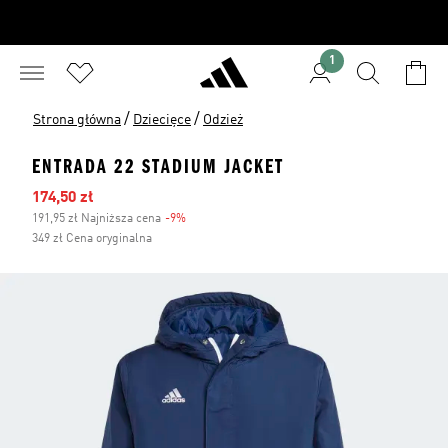
1
/
/
Strona główna
Dziecięce
Odzież
ENTRADA 22 STADIUM JACKET
Ceny na wyprzedaży
174,50 zł
191,95 zł Najniższa cena
-9%
Zniżka
349 zł Cena oryginalna