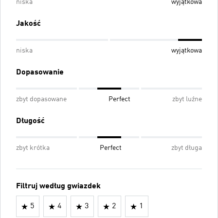
niska
wyjątkowa
Jakość
niska
wyjątkowa
Dopasowanie
zbyt dopasowane
Perfect
zbyt luźne
Długość
zbyt krótka
Perfect
zbyt długa
Filtruj według gwiazdek
5
4
3
2
1