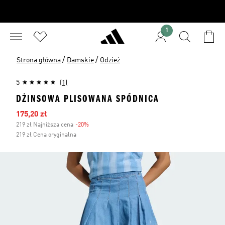
1
/
/
Strona główna
Damskie
Odzież
5
(1)
DŻINSOWA PLISOWANA SPÓDNICA
Ceny na wyprzedaży
175,20 zł
219 zł Najniższa cena
-20%
Zniżka
219 zł Cena oryginalna