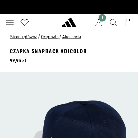
1
/
/
Strona główna
Originals
Akcesoria
CZAPKA SNAPBACK ADICOLOR
Cena
99,95 zł