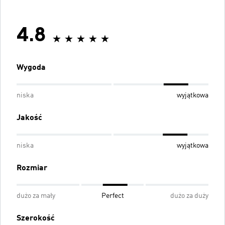
4.8
Wygoda
niska
wyjątkowa
Jakość
niska
wyjątkowa
Rozmiar
dużo za mały
Perfect
dużo za duży
Szerokość