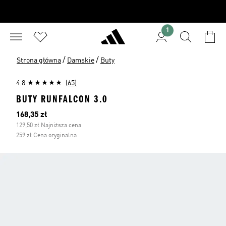
1
/
/
Strona główna
Damskie
Buty
4.8
(65)
BUTY RUNFALCON 3.0
Bieżąca cena
168,35 zł
129,50 zł Najniższa cena
259 zł Cena oryginalna