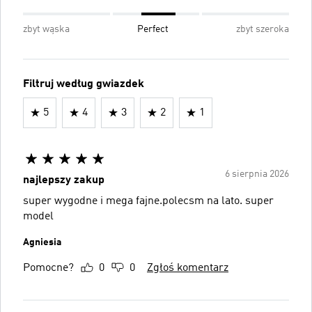
zbyt wąska
Perfect
zbyt szeroka
Filtruj według gwiazdek
5
4
3
2
1
6 sierpnia 2026
najlepszy zakup
super wygodne i mega fajne.polecsm na lato. super
model
Agniesia
Pomocne?
0
0
Zgłoś komentarz