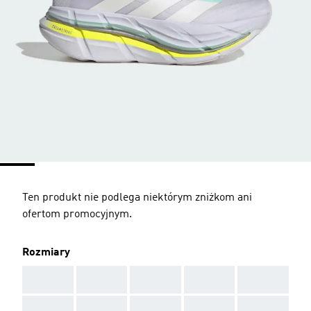
Ten produkt nie podlega niektórym zniżkom ani
ofertom promocyjnym.
Rozmiary
AAA
AAA
AAA
AAA
AAA
AAA
AAA
AAA
AAA
AAA