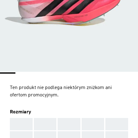
Ten produkt nie podlega niektórym zniżkom ani
ofertom promocyjnym.
Rozmiary
AAA
AAA
AAA
AAA
AAA
AAA
AAA
AAA
AAA
AAA