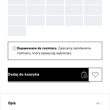
AAA
AAA
AAA
AAA
AAA
AAA
AAA
AAA
AAA
AAA
AAA
Dopasowane do rozmiaru.
Zalecamy zamówienie
rozmiaru, który zazwyczaj wybierasz.
Dodaj do koszyka
Opis