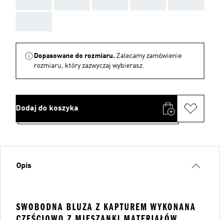
AAA
AAA
AAA
AAA
AAA
AAA
Dopasowane do rozmiaru.
Zalecamy zamówienie
rozmiaru, który zazwyczaj wybierasz.
Dodaj do koszyka
Opis
SWOBODNA BLUZA Z KAPTUREM WYKONANA
CZĘŚCIOWO Z MIESZANKI MATERIAŁÓW