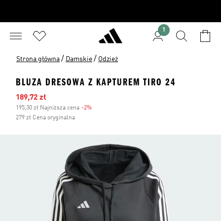
1
/
/
Strona główna
Damskie
Odzież
BLUZA DRESOWA Z KAPTUREM TIRO 24
Ceny na wyprzedaży
189,72 zł
195,30 zł Najniższa cena
-2%
Zniżka
279 zł Cena oryginalna