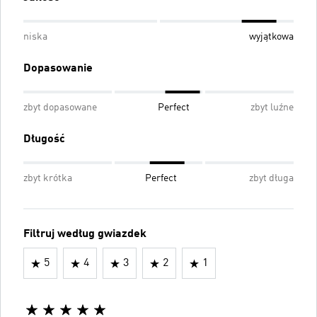
niska
wyjątkowa
Dopasowanie
zbyt dopasowane
Perfect
zbyt luźne
Długość
zbyt krótka
Perfect
zbyt długa
Filtruj według gwiazdek
5
4
3
2
1