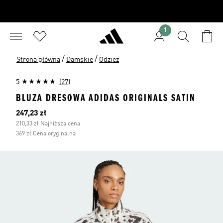
1
/
/
Strona główna
Damskie
Odzież
5
(27)
BLUZA DRESOWA ADIDAS ORIGINALS SATIN
Bieżąca cena
247,23 zł
210,33 zł Najniższa cena
369 zł Cena oryginalna