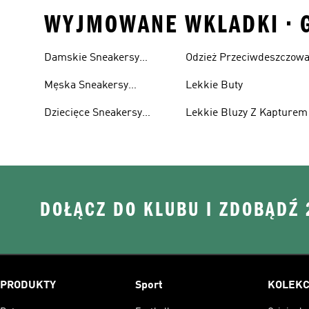
WYJMOWANE WKLADKI • GO
Damskie Sneakersy
Odzież Przeciwdeszczow
Przewiewne
Męska Sneakersy
Lekkie Buty
Przewiewne
Dziecięce Sneakersy
Lekkie Bluzy Z Kapturem
Przewiewne
DOŁĄCZ DO KLUBU I ZDOBĄDŹ
PRODUKTY
Sport
KOLEKC