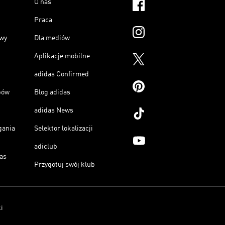
O nas
Praca
owy
Dla mediów
Aplikacje mobilne
adidas Confirmed
pów
Blog adidas
adidas News
gania
Selektor lokalizacji
adiclub
as
Przygotuj swój klub
i