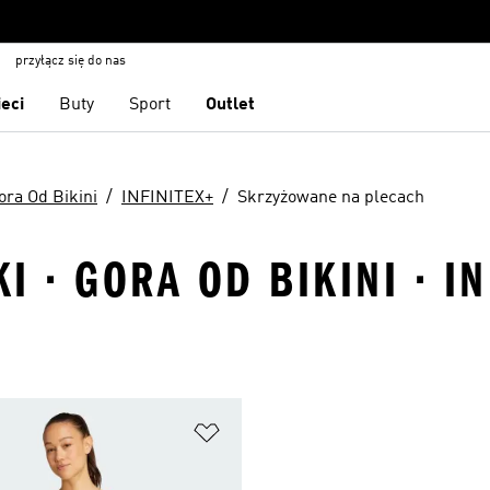
przyłącz się do nas
ieci
Buty
Sport
Outlet
ora Od Bikini
INFINITEX+
Skrzyżowane na plecach
· GORA OD BIKINI · IN
 życzeń
Dodaj do listy życzeń