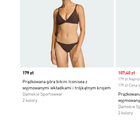
Price
179 zł
Sale price
107,40 zł
179 zł Najni
Prążkowana góra bikini Iconisea z
179 zł Cena 
wyjmowanymi wkładkami i trójkątnym krojem
Damskie Sportswear
Prążkowana 
2 kolory
wyjmowanym
Damskie S
2 kolory