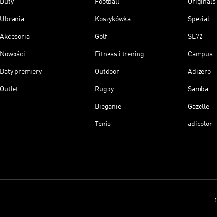
Buty
Football
Originals
Ubrania
Koszykówka
Spezial
Akcesoria
Golf
SL72
Nowości
Fitness i trening
Campus
Daty premiery
Outdoor
Adizero
Outlet
Rugby
Samba
Bieganie
Gazelle
Tenis
adicolor