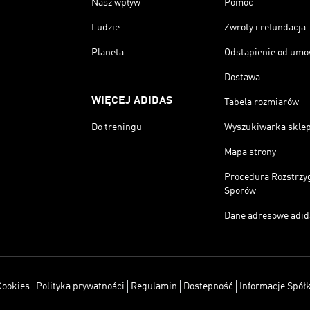
Nasz wpływ
Pomoc
Ludzie
Zwroty i refundacja
Planeta
Odstąpienie od um
Dostawa
WIĘCEJ ADIDAS
Tabela rozmiarów
Do treningu
Wyszukiwarka skle
Mapa strony
Procedura Rozstrzy
Sporów
Dane adresowe adid
Cookies
Polityka prywatności
Regulamin
Dostępność
Informacje Spółk