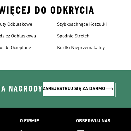
 WIĘCEJ DO ODKRYCIA
uty Odblaskowe
Szybkoschnące Koszulki
dzież Odblaskowa
Spodnie Stretch
urtki Ocieplane
Kurtki Nieprzemakalny
NA NAGRODY
ZAREJESTRUJ SIĘ ZA DARMO
O FIRMIE
OBSERWUJ NAS