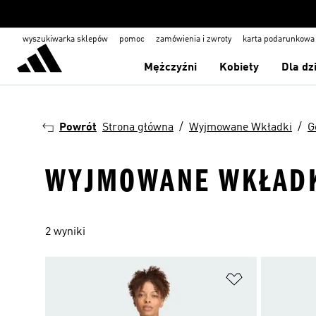
wyszukiwarka sklepów
pomoc
zamówienia i zwroty
karta podarunkowa
Mężczyźni
Kobiety
Dla dz
Powrót
Strona główna
Wyjmowane Wkładki
G
WYJMOWANE WKŁADKI 
2 wyniki
Dodaj do listy