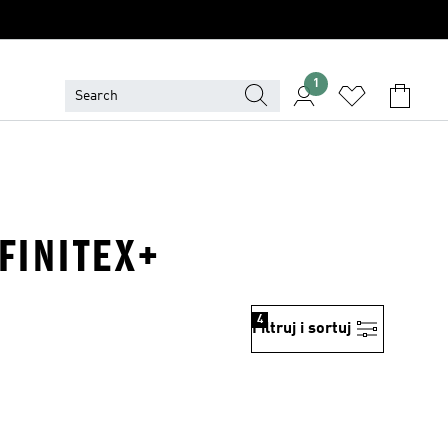
1
FINITEX+
4
Filtruj i sortuj