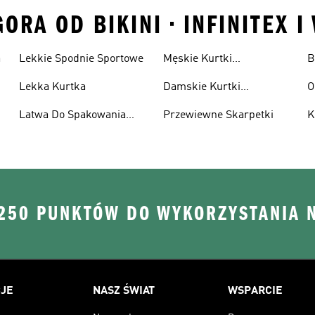
RA OD BIKINI • INFINITEX I
a
Lekkie Spodnie Sportowe
Męskie Kurtki
B
Wodoodporne
Lekka Kurtka
Damskie Kurtki
O
Wodoodporne
Latwa Do Spakowania
Przewiewne Skarpetki
K
Kurtki
 250 PUNKTÓW DO WYKORZYSTANIA 
JE
NASZ ŚWIAT
WSPARCIE