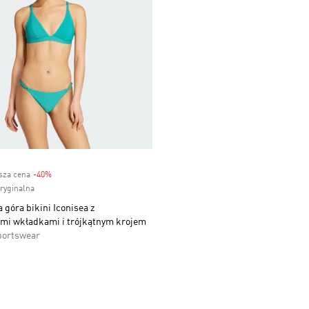
ższa cena
-40%
Discount
oryginalna
góra bikini Iconisea z
i wkładkami i trójkątnym krojem
portswear