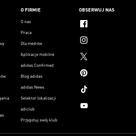
O FIRMIE
OBSERWUJ NAS
O nas
Praca
owy
Dla mediów
Aplikacje mobilne
adidas Confirmed
pów
Blog adidas
adidas News
gania
Selektor lokalizacji
adiclub
as
Przygotuj swój klub