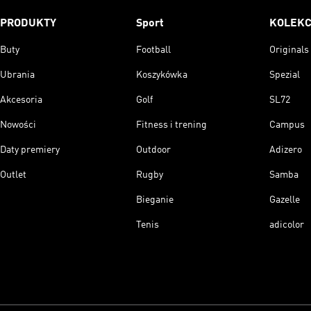
PRODUKTY
Sport
KOLEKC
Buty
Football
Originals
Ubrania
Koszykówka
Spezial
Akcesoria
Golf
SL72
Nowości
Fitness i trening
Campus
Daty premiery
Outdoor
Adizero
Outlet
Rugby
Samba
Bieganie
Gazelle
Tenis
adicolor