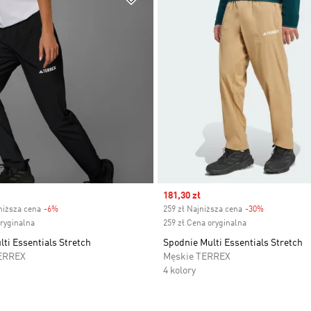
Sale price
181,30 zł
niższa cena
-6%
Discount
259 zł Najniższa cena
-30%
Discount
oryginalna
259 zł Cena oryginalna
ti Essentials Stretch
Spodnie Multi Essentials Stretch
ERREX
Męskie TERREX
4 kolory