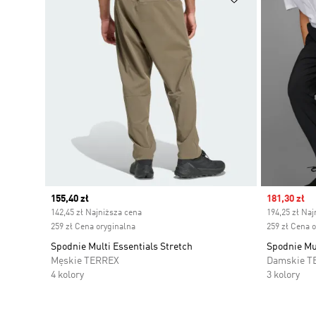
Current price
155,40 zł
Sale price
181,30 zł
142,45 zł Najniższa cena
194,25 zł Naj
259 zł Cena oryginalna
259 zł Cena 
Spodnie Multi Essentials Stretch
Spodnie Mul
Męskie TERREX
Damskie T
4 kolory
3 kolory