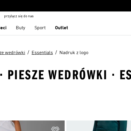
przyłącz się do nas
ieci
Buty
Sport
Outlet
ze wedrówki
Essentials
Nadruk z logo
· PIESZE WEDRÓWKI · E
 życzeń
Dodaj do listy życzeń