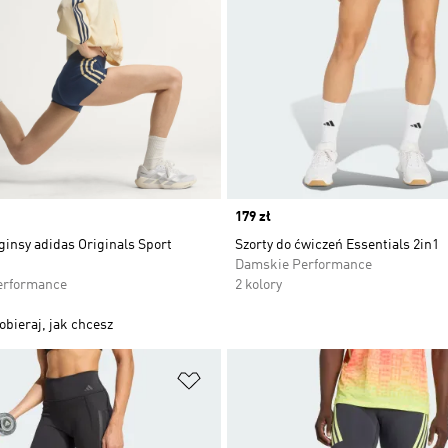
Price
179 zł
ginsy adidas Originals Sport
Szorty do ćwiczeń Essentials 2in1
Damskie Performance
erformance
2 kolory
obieraj, jak chcesz
 życzeń
Dodaj do listy życzeń