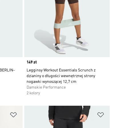
Price
149 zł
BERLIN-
Legginsy Workout Essentials Scrunch z
dzianiny o długości wewnętrznej strony
nogawki wynoszącej 12,7 cm
Damskie Performance
2 kolory
Dodaj do listy życzeń
Dodaj do li