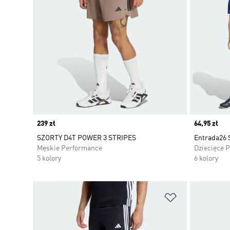
Price
239 zł
Price
64,95 zł
SZORTY D4T POWER 3 STRIPES
Entrada26 
Męskie Performance
Dziecięce 
5 kolory
6 kolory
Dodaj do listy