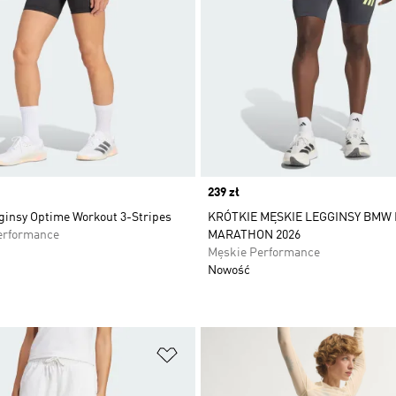
Price
239 zł
gginsy Optime Workout 3-Stripes
KRÓTKIE MĘSKIE LEGGINSY BMW 
erformance
MARATHON 2026
Męskie Performance
Nowość
 życzeń
Dodaj do listy życzeń