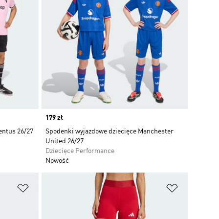
Price
179 zł
entus 26/27
Spodenki wyjazdowe dziecięce Manchester
United 26/27
Dziecięce Performance
Nowość
Dodaj do listy życzeń
Dodaj do li