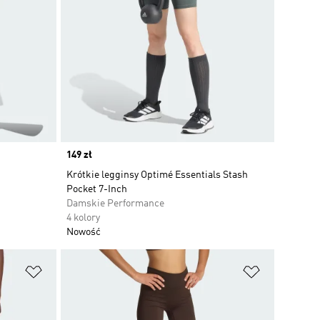
Price
149 zł
Krótkie legginsy Optimé Essentials Stash
Pocket 7-Inch
Damskie Performance
4 kolory
Nowość
Dodaj do listy życzeń
Dodaj do li