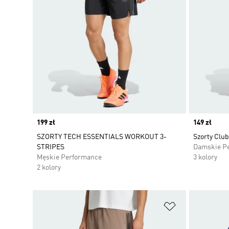
Price
199 zł
Price
149 zł
SZORTY TECH ESSENTIALS WORKOUT 3-
Szorty Club
STRIPES
Damskie P
Męskie Performance
3 kolory
2 kolory
Dodaj do listy