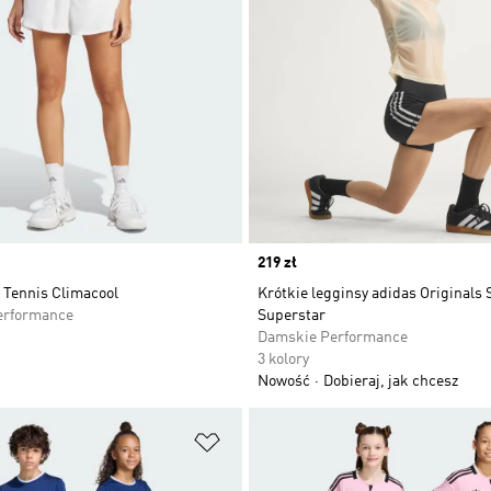
Price
219 zł
 Tennis Climacool
Krótkie legginsy adidas Originals 
erformance
Superstar
Damskie Performance
3 kolory
Nowość
Dobieraj, jak chcesz
 życzeń
Dodaj do listy życzeń