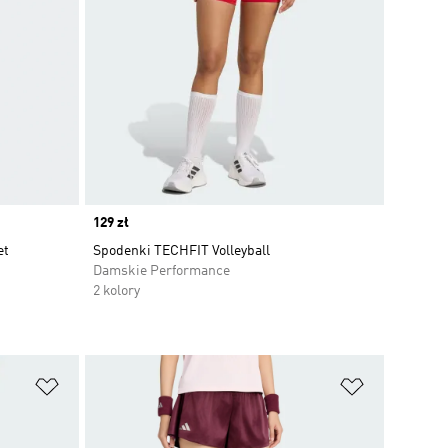
Price
129 zł
et
Spodenki TECHFIT Volleyball
Damskie Performance
2 kolory
Dodaj do listy życzeń
Dodaj do li