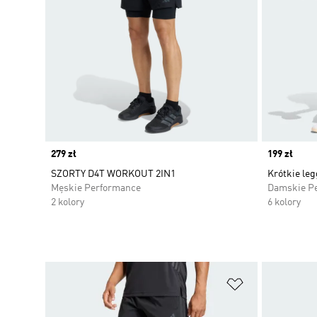
Price
279 zł
Price
199 zł
SZORTY D4T WORKOUT 2IN1
Krótkie le
Męskie Performance
Damskie P
2 kolory
6 kolory
Dodaj do listy