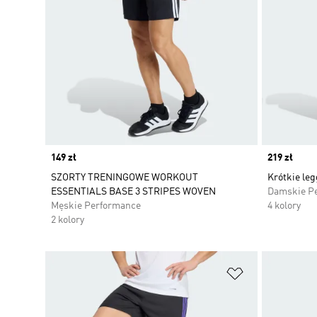
Price
149 zł
Price
219 zł
SZORTY TRENINGOWE WORKOUT
Krótkie leg
ESSENTIALS BASE 3 STRIPES WOVEN
Damskie P
Męskie Performance
4 kolory
2 kolory
Dodaj do listy