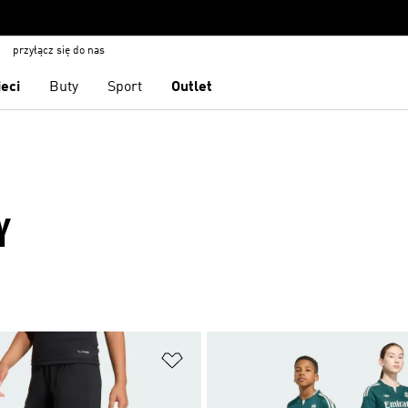
przyłącz się do nas
ieci
Buty
Sport
Outlet
Y
 życzeń
Dodaj do listy życzeń