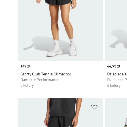
Price
149 zł
Price
64,95 zł
Szorty Club Tennis Climacool
Dziecięce s
Damskie Performance
Dziecięce 
3 kolory
6 kolory
Dodaj do listy