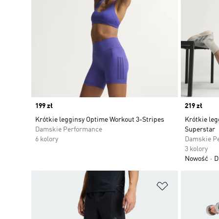
Price
199 zł
Price
219 zł
Krótkie legginsy Optime Workout 3-Stripes
Krótkie leg
Damskie Performance
Superstar
6 kolory
Damskie P
3 kolory
Nowość
D
Dodaj do listy