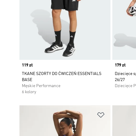
Price
119 zł
Price
179 zł
TKANE SZORTY DO ĆWICZEŃ ESSENTIALS
Dziecięce 
BASE
26/27
Męskie Performance
Dziecięce 
6 kolory
Dodaj do listy