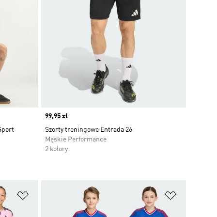
Price
99,95 zł
Sport
Szorty treningowe Entrada 26
Męskie Performance
2 kolory
Dodaj do listy życzeń
Dodaj do li