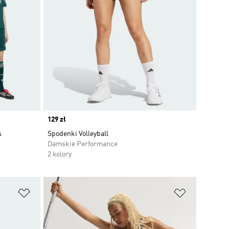
Price
129 zł
s
Spodenki Volleyball
Damskie Performance
2 kolory
Dodaj do listy życzeń
Dodaj do li