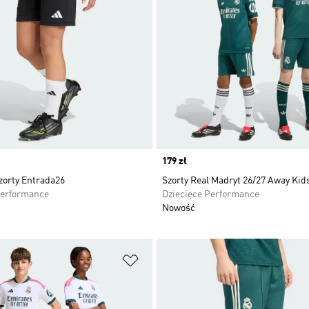
Price
179 zł
zorty Entrada26
Szorty Real Madryt 26/27 Away Kid
Performance
Dziecięce Performance
Nowość
 życzeń
Dodaj do listy życzeń