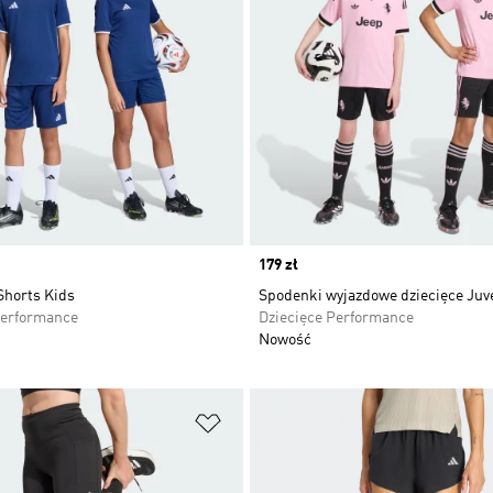
Price
179 zł
Shorts Kids
Spodenki wyjazdowe dziecięce Juv
Performance
Dziecięce Performance
Nowość
 życzeń
Dodaj do listy życzeń