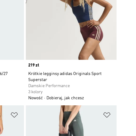
Price
219 zł
6/27
Krótkie legginsy adidas Originals Sport
Superstar
Damskie Performance
3 kolory
Nowość
Dobieraj, jak chcesz
Dodaj do listy życzeń
Dodaj do li