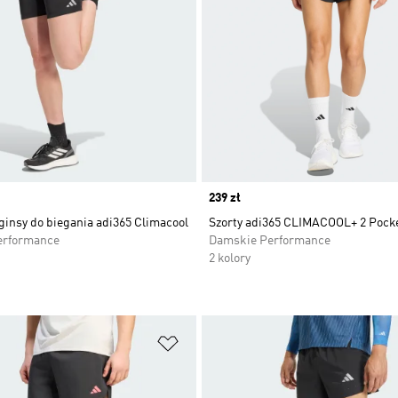
Price
239 zł
ginsy do biegania adi365 Climacool
Szorty adi365 CLIMACOOL+ 2 Pock
erformance
Damskie Performance
2 kolory
 życzeń
Dodaj do listy życzeń