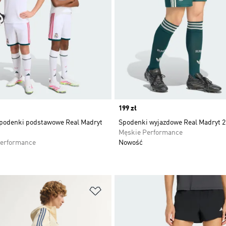
Price
199 zł
spodenki podstawowe Real Madryt
Spodenki wyjazdowe Real Madryt 2
Męskie Performance
Performance
Nowość
 życzeń
Dodaj do listy życzeń