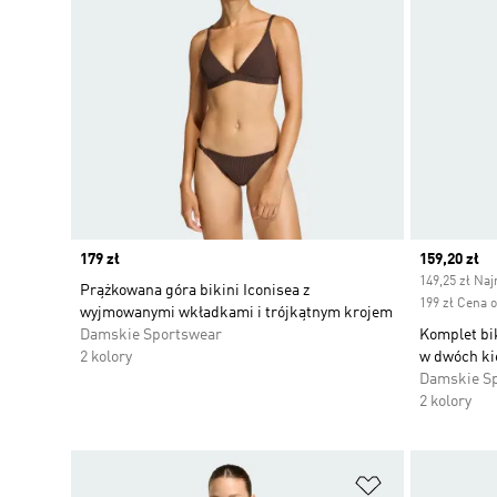
Price
179 zł
Current pr
159,20 zł
149,25 zł Naj
Prążkowana góra bikini Iconisea z
199 zł Cena 
wyjmowanymi wkładkami i trójkątnym krojem
Damskie Sportswear
Komplet bi
2 kolory
w dwóch ki
Damskie S
2 kolory
Dodaj do listy