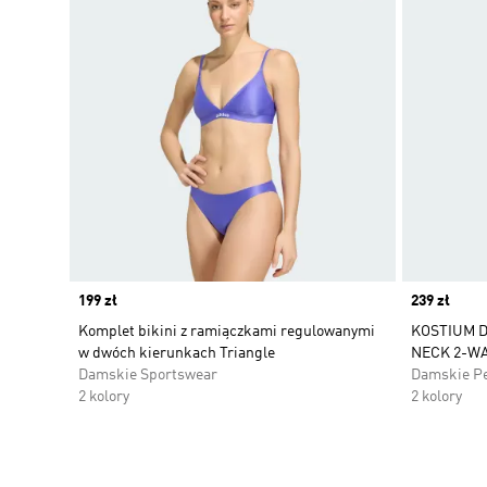
Price
199 zł
Price
239 zł
Komplet bikini z ramiączkami regulowanymi
KOSTIUM D
w dwóch kierunkach Triangle
NECK 2-W
Damskie Sportswear
Damskie P
2 kolory
2 kolory