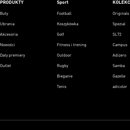
PRODUKTY
Sport
KOLEKC
Buty
Football
Originals
Ubrania
Koszykówka
Spezial
Akcesoria
Golf
SL72
Nowości
Fitness i trening
Campus
Daty premiery
Outdoor
Adizero
Outlet
Rugby
Samba
Bieganie
Gazelle
Tenis
adicolor