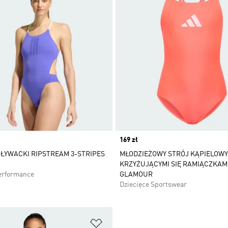
Price
169 zł
ŁYWACKI RIPSTREAM 3-STRIPES
MŁODZIEŻOWY STRÓJ KĄPIELOWY
KRZYŻUJĄCYMI SIĘ RAMIĄCZKAM
erformance
GLAMOUR
Dziecięce Sportswear
 życzeń
Dodaj do listy życzeń