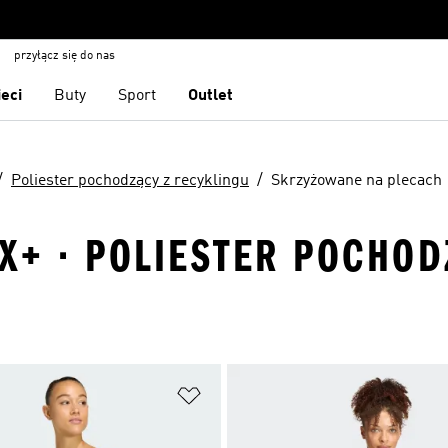
przyłącz się do nas
ieci
Buty
Sport
Outlet
Poliester pochodzący z recyklingu
Skrzyżowane na plecach
EX+ · POLIESTER POCHO
 życzeń
Dodaj do listy życzeń