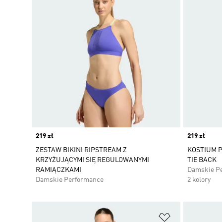
Price
219 zł
Price
219 zł
ZESTAW BIKINI RIPSTREAM Z
KOSTIUM P
KRZYŻUJĄCYMI SIĘ REGULOWANYMI
TIE BACK
RAMIĄCZKAMI
Damskie P
Damskie Performance
2 kolory
Dodaj do listy