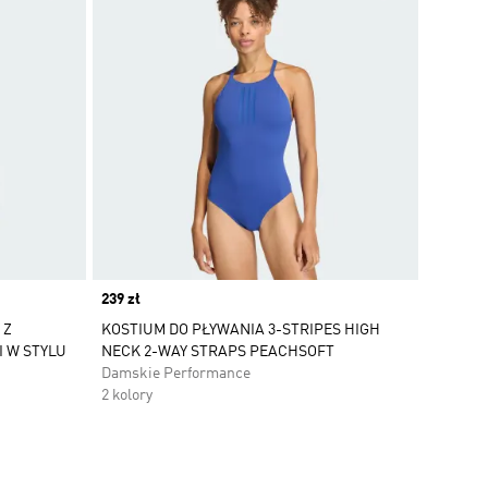
Price
239 zł
 Z
KOSTIUM DO PŁYWANIA 3-STRIPES HIGH
I W STYLU
NECK 2-WAY STRAPS PEACHSOFT
Damskie Performance
2 kolory