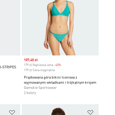
Sale price
107,40 zł
179 zł Najniższa cena
-40%
Discount
3-STRIPES
179 zł Cena oryginalna
Prążkowana góra bikini Iconisea z
wyjmowanymi wkładkami i trójkątnym krojem
Damskie Sportswear
2 kolory
Dodaj do listy życzeń
Dodaj do li