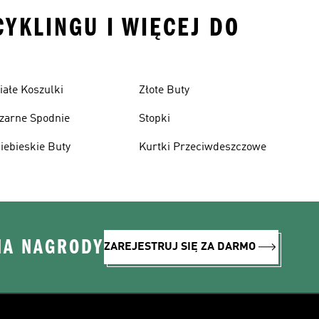
CYKLINGU I WIĘCEJ DO
iałe Koszulki
Złote Buty
zarne Spodnie
Stopki
iebieskie Buty
Kurtki Przeciwdeszczowe
NA NAGRODY
ZAREJESTRUJ SIĘ ZA DARMO