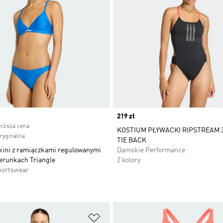
ice
Price
219 zł
niższa cena
KOSTIUM PŁYWACKI RIPSTREAM 
oryginalna
TIE BACK
kini z ramiączkami regulowanymi
Damskie Performance
erunkach Triangle
2 kolory
portswear
 życzeń
Dodaj do listy życzeń