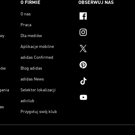
O FIRMIE
OBSERWUJ NAS
O nas
Praca
owy
Dla mediów
Aplikacje mobilne
adidas Confirmed
pów
Blog adidas
adidas News
gania
Selektor lokalizacji
adiclub
as
Przygotuj swój klub