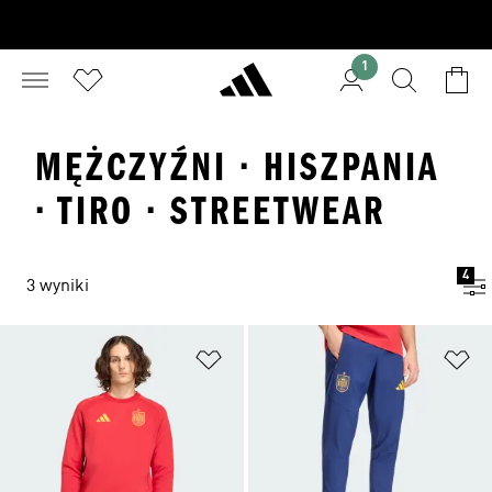
1
MĘŻCZYŹNI · HISZPANIA
· TIRO · STREETWEAR
4
3 wyniki
Dodaj do listy życzeń
Do