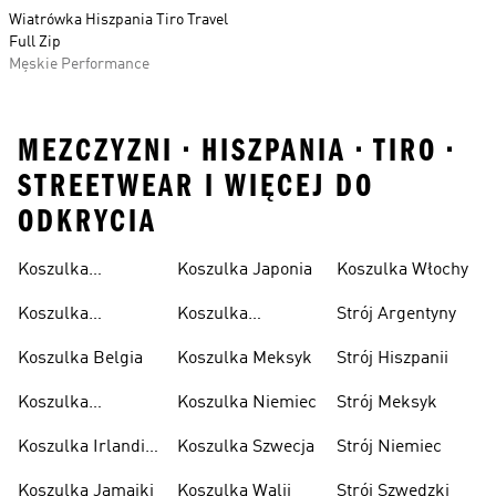
Wiatrówka Hiszpania Tiro Travel
Full Zip
Męskie Performance
MEZCZYZNI • HISZPANIA • TIRO •
STREETWEAR I WIĘCEJ DO
ODKRYCIA
Koszulka
Koszulka Japonia
Koszulka Włochy
Algierska
Koszulka
Koszulka
Strój Argentyny
Argentyna
Kolumbia
Koszulka Belgia
Koszulka Meksyk
Strój Hiszpanii
Koszulka
Koszulka Niemiec
Strój Meksyk
Hiszpania
Koszulka Irlandii
Koszulka Szwecja
Strój Niemiec
Północnej
Koszulka Jamajki
Koszulka Walii
Strój Szwedzki