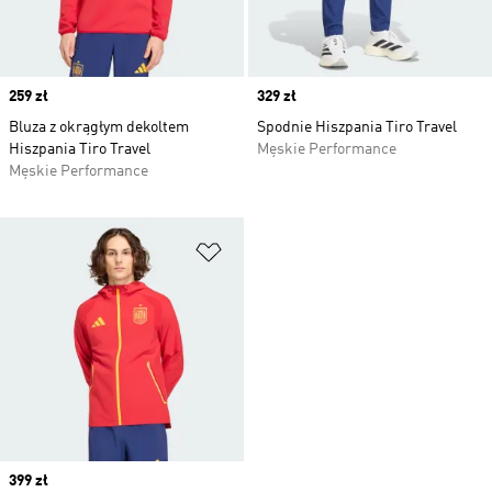
Price
259 zł
Price
329 zł
Bluza z okrągłym dekoltem
Spodnie Hiszpania Tiro Travel
Hiszpania Tiro Travel
Męskie Performance
Męskie Performance
Dodaj do listy życzeń
Price
399 zł