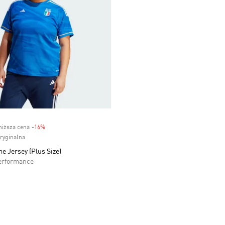
niższa cena
-16%
Discount
oryginalna
me Jersey (Plus Size)
erformance