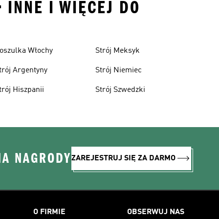
 INNE I WIĘCEJ DO
oszulka Włochy
Strój Meksyk
trój Argentyny
Strój Niemiec
trój Hiszpanii
Strój Szwedzki
NA NAGRODY
ZAREJESTRUJ SIĘ ZA DARMO
O FIRMIE
OBSERWUJ NAS