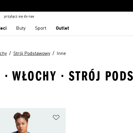
przyłącz się do nas
ieci
Buty
Sport
Outlet
chy
Strój Podstawowy
Inne
 · WŁOCHY · STRÓJ POD
 życzeń
Dodaj do listy życzeń