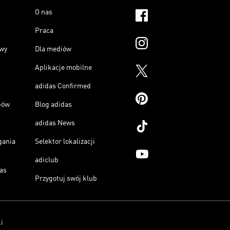
O nas
Praca
owy
Dla mediów
Aplikacje mobilne
adidas Confirmed
pów
Blog adidas
adidas News
gania
Selektor lokalizacji
adiclub
as
Przygotuj swój klub
i