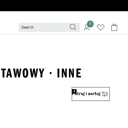
1
STAWOWY · INNE
4
Filtruj i sortuj