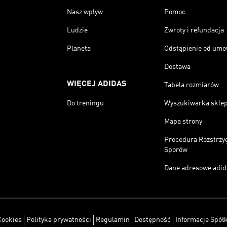
Nasz wpływ
Pomoc
Ludzie
Zwroty i refundacja
Planeta
Odstąpienie od um
Dostawa
WIĘCEJ ADIDAS
Tabela rozmiarów
Do treningu
Wyszukiwarka skle
Mapa strony
Procedura Rozstrzy
Sporów
Dane adresowe adid
Cookies
Polityka prywatności
Regulamin
Dostępność
Informacje Spółk