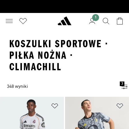
1
KOSZULKI SPORTOWE ·
PIŁKA NOŻNA ·
CLIMACHILL
3
348 wyniki
Dodaj do listy życzeń
Do