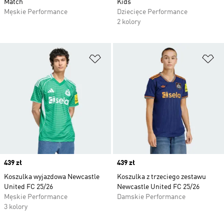
Match
Kids
Męskie Performance
Dziecięce Performance
2 kolory
Dodaj do listy życzeń
Do
Price
439 zł
Price
439 zł
Koszulka wyjazdowa Newcastle
Koszulka z trzeciego zestawu
United FC 25/26
Newcastle United FC 25/26
Męskie Performance
Damskie Performance
3 kolory