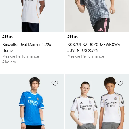
Price
439 zł
Price
299 zł
Koszulka Real Madrid 25/26
KOSZULKA ROZGRZEWKOWA
Home
JUVENTUS 25/26
Męskie Performance
Męskie Performance
4 kolory
Dodaj do listy życzeń
Do