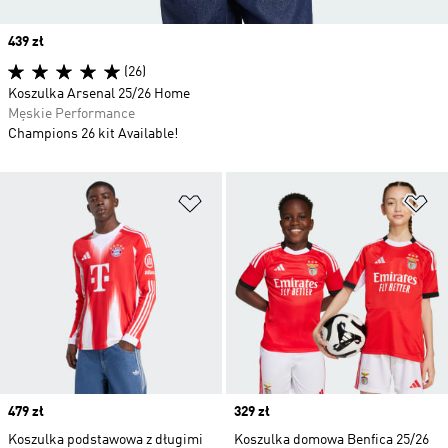
Price
439 zł
(26)
Koszulka Arsenal 25/26 Home
Męskie Performance
Champions 26 kit Available!
Dodaj do listy życzeń
Do
Price
479 zł
Price
329 zł
Koszulka podstawowa z długimi
Koszulka domowa Benfica 25/26