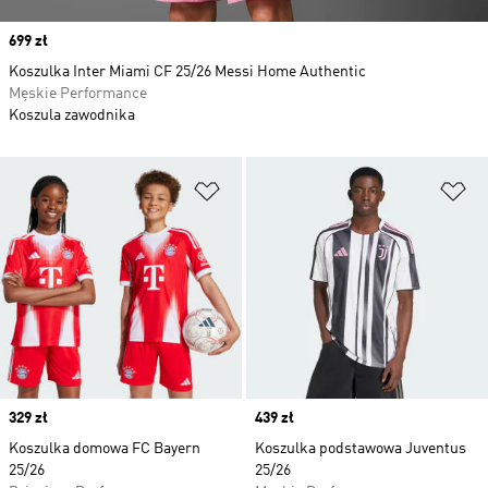
Price
699 zł
Koszulka Inter Miami CF 25/26 Messi Home Authentic
Męskie Performance
Koszula zawodnika
Dodaj do listy życzeń
Do
Price
329 zł
Price
439 zł
Koszulka domowa FC Bayern
Koszulka podstawowa Juventus
25/26
25/26