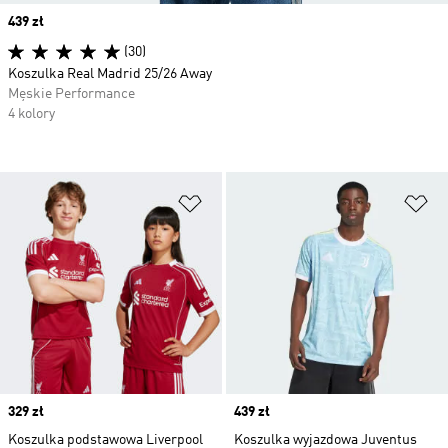
Price
439 zł
(30)
Koszulka Real Madrid 25/26 Away
Męskie Performance
4 kolory
Dodaj do listy życzeń
Do
Price
329 zł
Price
439 zł
Koszulka podstawowa Liverpool
Koszulka wyjazdowa Juventus