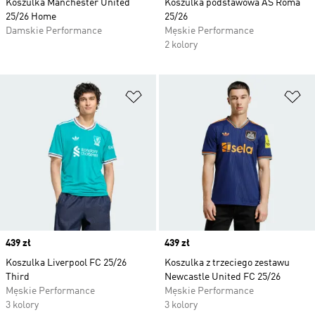
Koszulka Manchester United
Koszulka podstawowa AS Roma
25/26 Home
25/26
Damskie Performance
Męskie Performance
2 kolory
Dodaj do listy życzeń
Do
Price
439 zł
Price
439 zł
Koszulka Liverpool FC 25/26
Koszulka z trzeciego zestawu
Third
Newcastle United FC 25/26
Męskie Performance
Męskie Performance
3 kolory
3 kolory