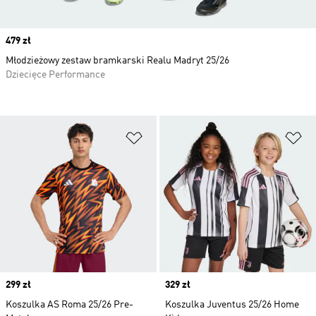
Price
479 zł
Młodzieżowy zestaw bramkarski Realu Madryt 25/26
Dziecięce Performance
Dodaj do listy życzeń
Do
Price
299 zł
Price
329 zł
Koszulka AS Roma 25/26 Pre-
Koszulka Juventus 25/26 Home