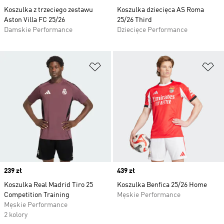
Koszulka z trzeciego zestawu
Koszulka dziecięca AS Roma
Aston Villa FC 25/26
25/26 Third
Damskie Performance
Dziecięce Performance
Dodaj do listy życzeń
Do
Price
239 zł
Price
439 zł
Koszulka Real Madrid Tiro 25
Koszulka Benfica 25/26 Home
Competition Training
Męskie Performance
Męskie Performance
2 kolory