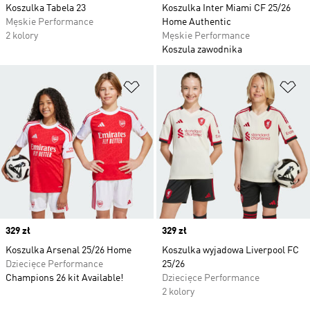
Koszulka Tabela 23
Koszulka Inter Miami CF 25/26
Męskie Performance
Home Authentic
2 kolory
Męskie Performance
Koszula zawodnika
Dodaj do listy życzeń
Do
Price
329 zł
Price
329 zł
Koszulka Arsenal 25/26 Home
Koszulka wyjadowa Liverpool FC
Dziecięce Performance
25/26
Champions 26 kit Available!
Dziecięce Performance
2 kolory