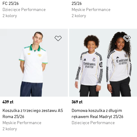
FC 25/26
25/26
Dziecięce Performance
Męskie Performance
2 kolory
2 kolory
Dodaj do listy życzeń
Do
Price
439 zł
Price
369 zł
Koszulka z trzeciego zestawu AS
Domowa koszulka z długim
Roma 25/26
rękawem Real Madryt 25/26
Męskie Performance
Dziecięce Performance
2 kolory