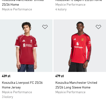
Koszulka Manchester United
Koszulka FC Bayern 25/26 Home
25/26 Home
Męskie Performance
Męskie Performance
4 kolory
Dodaj do listy życzeń
Do
Price
439 zł
Price
479 zł
Koszulka Liverpool FC 25/26
Koszulka Manchester United
Home Jersey
25/26 Long Sleeve Home
Męskie Performance
Męskie Performance
3 kolory