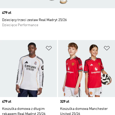
Price
479 zł
Dziecięcy trzeci zestaw Real Madryt 25/26
Dziecięce Performance
Dodaj do listy życzeń
Do
Price
479 zł
Price
329 zł
Koszulka domowa z długim
Koszulka domowa Manchester
rękawem Real Madryt 25/26
United 25/26