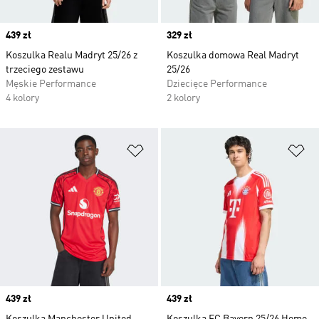
Price
439 zł
Price
329 zł
Koszulka Realu Madryt 25/26 z
Koszulka domowa Real Madryt
trzeciego zestawu
25/26
Męskie Performance
Dziecięce Performance
4 kolory
2 kolory
Dodaj do listy życzeń
Do
Price
439 zł
Price
439 zł