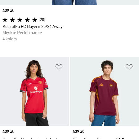
Price
439 zł
(20)
Koszulka FC Bayern 25/26 Away
Męskie Performance
4 kolory
Dodaj do listy życzeń
Do
Price
439 zł
Price
439 zł