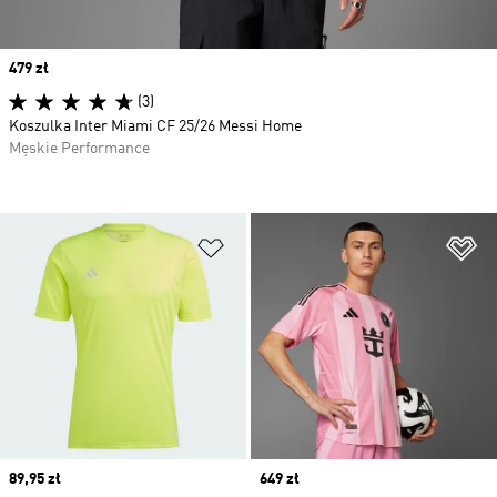
Price
479 zł
(3)
Koszulka Inter Miami CF 25/26 Messi Home
Męskie Performance
Dodaj do listy życzeń
Do
Price
89,95 zł
Price
649 zł