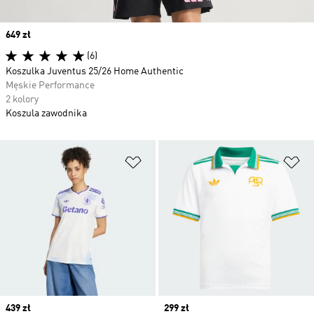
Price
649 zł
(6)
Koszulka Juventus 25/26 Home Authentic
Męskie Performance
2 kolory
Koszula zawodnika
Dodaj do listy życzeń
Do
Price
439 zł
Price
299 zł