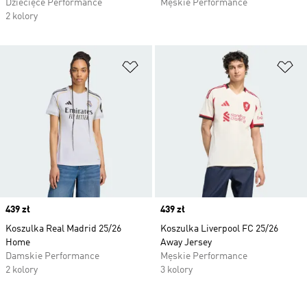
Dziecięce Performance
Męskie Performance
2 kolory
Dodaj do listy życzeń
Do
Price
439 zł
Price
439 zł
Koszulka Real Madrid 25/26
Koszulka Liverpool FC 25/26
Home
Away Jersey
Damskie Performance
Męskie Performance
2 kolory
3 kolory