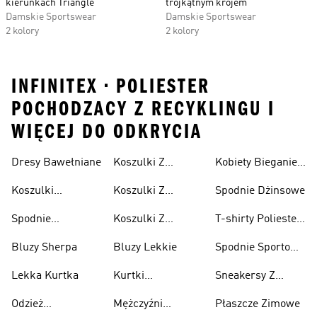
kierunkach Triangle
trójkątnym krojem
Damskie Sportswear
Damskie Sportswear
2 kolory
2 kolory
INFINITEX • POLIESTER
POCHODZACY Z RECYKLINGU I
WIĘCEJ DO ODKRYCIA
Dresy Bawełniane
Koszulki Z
Kobiety Bieganie I
Lifestyle
Nadrukiem
Lifestyle
Koszulki
Koszulki Z
Spodnie Dżinsowe
Męskie
Bawełniane
Nadrukiem
Spodnie
Koszulki Z
T-shirty Poliester
Damska
Bawełniane
Nadrukiem Dzieci
Z Recyklingu
Bluzy Sherpa
Bluzy Lekkie
Spodnie Sportowe
Poliester Z
Lekka Kurtka
Kurtki
Sneakersy Z
Recyklingu
Nieprzemakalny
Zamszową
Odzież
Mężczyźni
Płaszcze Zimowe
Cholewką