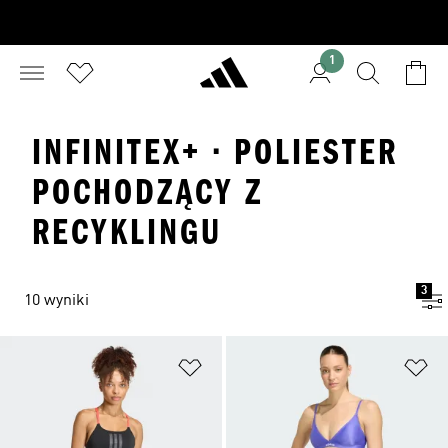
1
INFINITEX+ · POLIESTER
POCHODZĄCY Z
RECYKLINGU
3
10 wyniki
Dodaj do listy życzeń
Do