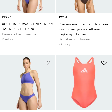
Price
219 zł
Price
179 zł
KOSTIUM PŁYWACKI RIPSTREAM
Prążkowana góra bikini Iconisea
3-STRIPES TIE BACK
z wyjmowanymi wkładkami i
Damskie Performance
trójkątnym krojem
2 kolory
Damskie Sportswear
2 kolory
Dodaj do listy życzeń
Do