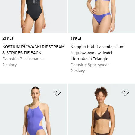
Price
219 zł
Price
199 zł
KOSTIUM PŁYWACKI RIPSTREAM
Komplet bikini z ramiączkami
3-STRIPES TIE BACK
regulowanymi w dwóch
Damskie Performance
kierunkach Triangle
2 kolory
Damskie Sportswear
2 kolory
Dodaj do listy życzeń
Do