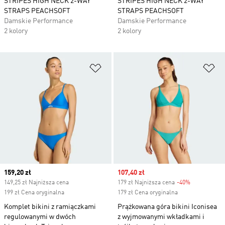
STRIPES HIGH NECK 2-WAY
STRIPES HIGH NECK 2-WAY
STRAPS PEACHSOFT
STRAPS PEACHSOFT
Damskie Performance
Damskie Performance
2 kolory
2 kolory
Dodaj do listy życzeń
Do
Current price
159,20 zł
Sale price
107,40 zł
149,25 zł Najniższa cena
179 zł Najniższa cena
-40%
Discount
199 zł Cena oryginalna
179 zł Cena oryginalna
Komplet bikini z ramiączkami
Prążkowana góra bikini Iconisea
regulowanymi w dwóch
z wyjmowanymi wkładkami i