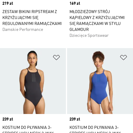
Price
219 zł
Price
169 zł
ZESTAW BIKINI RIPSTREAM Z
MŁODZIEŻOWY STRÓJ
KRZYŻUJĄCYMI SIĘ
KĄPIELOWY Z KRZYŻUJĄCYMI
REGULOWANYMI RAMIĄCZKAMI
SIĘ RAMIĄCZKAMI W STYLU
Damskie Performance
GLAMOUR
Dziecięce Sportswear
Dodaj do listy życzeń
Do
Price
239 zł
Price
239 zł
KOSTIUM DO PŁYWANIA 3-
KOSTIUM DO PŁYWANIA 3-