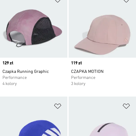
Price
129 zł
Price
119 zł
Czapka Running Graphic
CZAPKA MOTION
Performance
Performance
4 kolory
3 kolory
Dodaj do listy życzeń
Do