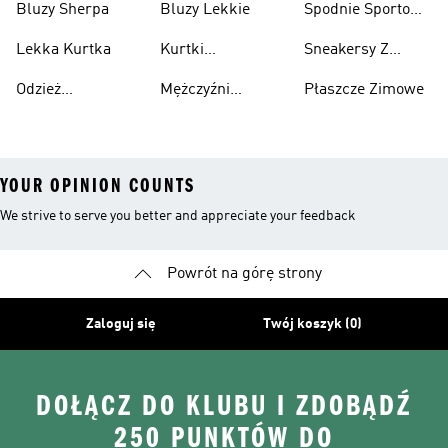
Bluzy Sherpa
Bluzy Lekkie
Spodnie Sportowe
Poliester Z
Lekka Kurtka
Kurtki
Sneakersy Z
Recyklingu
Nieprzemakalny
Zamszową
Odzież
Mężczyźni
Płaszcze Zimowe
Cholewką
Przeciwdeszczowa
Bieganie I
YOUR OPINION COUNTS
We strive to serve you better and appreciate your feedback
Powrót na górę strony
Zaloguj się
Twój koszyk (0)
DOŁĄCZ DO KLUBU I ZDOBĄDŹ
250 PUNKTÓW DO