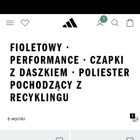
1
FIOLETOWY ·
PERFORMANCE · CZAPKI
Z DASZKIEM · POLIESTER
POCHODZĄCY Z
RECYKLINGU
4
6 wyniki
Dodaj do listy życzeń
Do