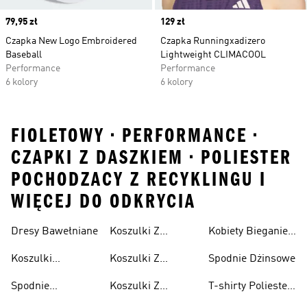
Price
79,95 zł
Price
129 zł
Czapka New Logo Embroidered
Czapka Runningxadizero
Baseball
Lightweight CLIMACOOL
Performance
Performance
6 kolory
6 kolory
FIOLETOWY • PERFORMANCE •
CZAPKI Z DASZKIEM • POLIESTER
POCHODZACY Z RECYKLINGU I
WIĘCEJ DO ODKRYCIA
Dresy Bawełniane
Koszulki Z
Kobiety Bieganie I
Lifestyle
Nadrukiem
Lifestyle
Koszulki
Koszulki Z
Spodnie Dżinsowe
Męskie
Bawełniane
Nadrukiem
Spodnie
Koszulki Z
T-shirty Poliester
Damska
Bawełniane
Nadrukiem Dzieci
Z Recyklingu