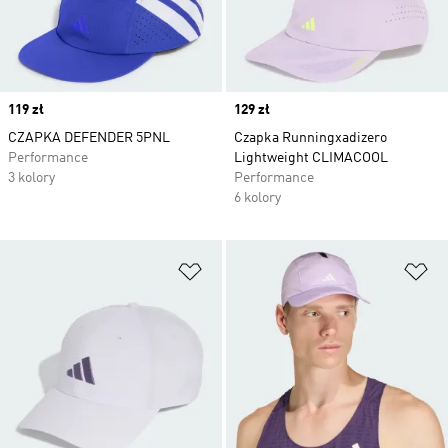
Price
119 zł
Price
129 zł
CZAPKA DEFENDER 5PNL
Czapka Runningxadizero
Performance
Lightweight CLIMACOOL
3 kolory
Performance
6 kolory
Dodaj do listy życzeń
Do